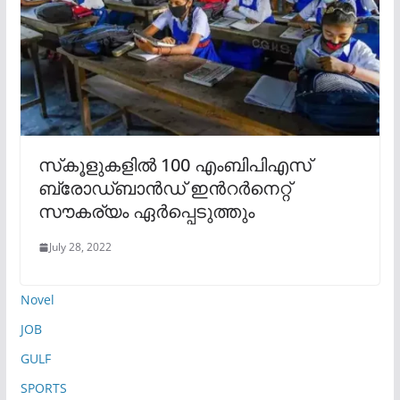
സ്‌കൂളുകളിൽ 100 എംബിപിഎസ്
ബ്രോഡ്ബാൻഡ് ഇന്‍റർനെറ്റ്
സൗകര്യം ഏർപ്പെടുത്തും
July 28, 2022
Novel
JOB
GULF
SPORTS