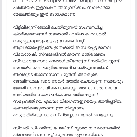
ബാധിത പ്രദേശങ്ങളിൽ വ്യാഴം, വെള്ളി ദിവസങ്ങളിൽ
പ്രത്യേക ഇളവുകൾ അനുവദിക്കും. സ്വകാര്യ
മേഖലയ്ക്കും ഇത് ബാധകമാണ്.
വീട്ടിലിരുന്ന് ജോലി ചെയ്യുന്നത് സംബന്ധിച്ച
ക്രമീകരണങ്ങൾ നടത്താൻ എല്ലാ ഫെഡറൽ
വകുപ്പുകളോടും യു.എ.ഇ കാബിനറ്റ്
ആവശ്യപ്പെട്ടിട്ടുണ്ട്. ഇതുമായി ബന്ധപ്പെട്ട് മാനവ
വിഭവശേഷി, സ്വദേശിവൽക്കരണ മന്ത്രാലയം
സ്വകാര്യ സ്ഥാപനങ്ങൾക്ക് നോട്ടീസ് നൽകിയിട്ടുണ്ട്.
അവശ്യ മേഖലകളിൽ ജോലി ചെയ്യുന്നവർക്ക്,
അവരുടെ താമസസ്ഥലം മുതൽ അവരുടെ
ജോലിസ്ഥലം വരെ അവർ യാത്ര ചെയ്യുന്ന സമയവും
ജോലി സമയമായി കണക്കാക്കും. അസാധാരണമായ
അടിയന്തിര സാഹചര്യം കണക്കിലെടുത്ത്
സമൂഹത്തിലെ എല്ലാ വിഭാഗങ്ങളുടെയും താൽപ്പര്യം
കണക്കിലെടുത്താണ് ഈ തീരുമാനം
എടുത്തിരിക്കുന്നതെന്ന് പ്രസ്താവനയിൽ പറയുന്നു.
സിവിൽ ഡിഫൻസ്, പോലീസ്, ദുരന്ത നിവാരണത്തിൽ
പ്രവർത്തിക്കുന്ന മറ്റ് സുരക്ഷാ ഏജൻസികൾ,