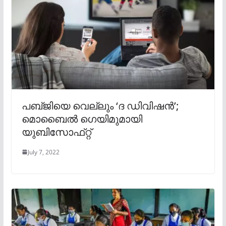
പബ്​​ജിയെ വെല്ലും ‘ദ ഡിവിഷൻ’;
മൊബൈൽ ഗെയിമുമായി
യുബിസോഫ്​റ്റ്​
July 7, 2022