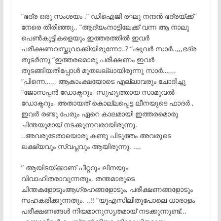
“ഭദ്ര ഒരു സംശയം ,” ഡിഐജി രഘു നന്ദൻ ഭദ്രയ്ക്ക്
നേരെ തിരിഞ്ഞു.. “ആദ്യംനാട്ടിലേക്ക് വന്ന ആ നാലു
പെൺകുട്ടികളെയും ഇത്തരത്തിൽ ഇവർ
പരീക്ഷണവസ്തുവാക്കിയിരുന്നോ..? “ഷുവർ സാർ..,,,ഭദ്ര
തുടർന്നു “ഇത്തരമൊരു പരീക്ഷണം ഇവർ
തുടങ്ങിയതിപ്പോൾ മുതലല്ലായിരുന്നു സാർ…,,,,
“പിന്നെ…,,, ആകാംക്ഷയോടെ എല്ലാവരും ചോദിച്ചു
“ജോസപ്പൻ ഡോക്ടറും, സുഹൃത്തായ സാമുവൽ
ഡോക്ടറും, അതായത് കൊല്ലപ്പെട്ട ലീനയുടെ ഫാദർ ,
ഇവർ രണ്ടു പേരും ഏറെ കാലമായി ഇത്തരമൊരു
ചിന്തയുമായ് നടക്കുന്നവരായിരുന്നു.
..അവരുടേതായൊരു കണ്ടു പിടുത്തം അവരുടെ
ലക്ഷ്യവും സ്വപ്നവും ആയിരുന്നു. ..,,
” ആയിടയ്ക്കാണ് പീറ്ററും ലീനയും
വിവാഹിതരാവുന്നതും, തന്തമാരുടെ
ചിന്തകളോടുംആഗ്രഹങ്ങളോടും, പരീക്ഷണങ്ങളോടും
സഹകരിക്കുന്നതും. ..!! “യുഎസിലിതുപോലെ ധാരാളം
പരീക്ഷണങ്ങൾ നിയമാനുസൃതമായ് നടക്കുന്നുണ്ട്..,