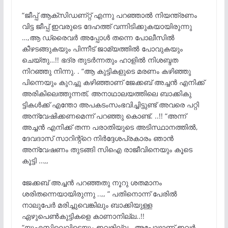
“ജീപ്പ് ആക്സിഡണ്റ്റ് എന്നു പറഞ്ഞാൽ നിയന്ത്രണം
വിട്ട ജീപ്പ് ഇവരുടെ ദേഹത്ത് വന്നിടിക്കുകയായിരുന്നു
…,ആ ഡ്രൈവർ അപ്പോൾ തന്നെ പോലീസിൽ
കീഴടങ്ങുകയും പിന്നീട് ജാമ്യത്തിൽ പോവുകയും
ചെയ്തു…!! ഭദ്ര തുടർന്നതും ഹാളിൽ നിശബ്ദത
നിറഞ്ഞു നിന്നു. . “ആ കുട്ടികളുടെ മരണം കഴിഞ്ഞു
പിന്നെയും കുറച്ചു കഴിഞ്ഞാണ് ജേക്കബ് അച്ചൻ എനിക്ക്
അരികിലെത്തുന്നത്, അനാഥാലയത്തിലെ ബാക്കികു
ട്ടികൾക്ക് എന്തോ അപകടംസംഭവിച്ചിട്ടുണ്ട് അവരെ പറ്റി
അന്വേഷിക്കണമെന്ന് പറഞ്ഞു കൊണ്ട്. ..!! “അന്ന്
അച്ചൻ എനിക്ക് തന്ന പരാതിയുടെ അടിസ്ഥാനത്തിൽ,
ദേവദാസ് സാറിന്റ്റെ നിർദ്ദേശപ്രകാരം ഞാൻ
അന്വേഷണം തുടങ്ങി സിഐ രാജീവിനെയും കൂടെ
കൂട്ടി …,,
ജേക്കബ് അച്ചൻ പറഞ്ഞതു നൂറു ശതമാനം
ശരിതന്നെയായിരുന്നു ..,, ” പതിനൊന്ന് പേരിൽ
നാലുപേർ മരിച്ചുവെങ്കിലും ബാക്കിയുള്ള
ഏഴുപെൺകുട്ടികളെ കാണാനില്ല..!!
“യുഎസിലെവിടെയും ഇവരില്ല , അപ്പോഴാണ് ഇവർ