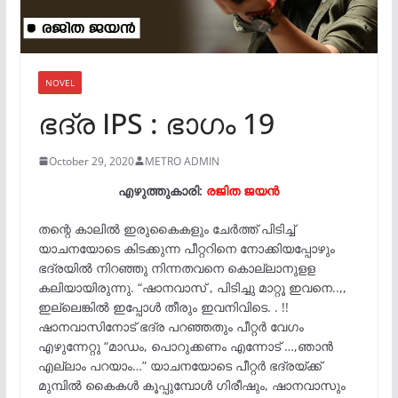
NOVEL
ഭദ്ര IPS : ഭാഗം 19
October 29, 2020
METRO ADMIN
എഴുത്തുകാരി:
രജിത ജയൻ
തന്റെ കാലിൽ ഇരുകൈകളും ചേർത്ത് പിടിച്ച്
യാചനയോടെ കിടക്കുന്ന പീറ്ററിനെ നോക്കിയപ്പോഴും
ഭദ്രയിൽ നിറഞ്ഞു നിന്നതവനെ കൊല്ലാനുളള
കലിയായിരുന്നു. “ഷാനവാസ് , പിടിച്ചു മാറ്റൂ ഇവനെ..,,
ഇല്ലെങ്കിൽ ഇപ്പോൾ തീരും ഇവനിവിടെ. . !!
ഷാനവാസിനോട് ഭദ്ര പറഞ്ഞതും പീറ്റർ വേഗം
എഴുന്നേറ്റു “മാഡം, പൊറുക്കണം എന്നോട് …,ഞാൻ
എല്ലാം പറയാം…” യാചനയോടെ പീറ്റർ ഭദ്രയ്ക്ക്
മുമ്പിൽ കൈകൾ കൂപ്പുമ്പോൾ ഗിരീഷും, ഷാനവാസും