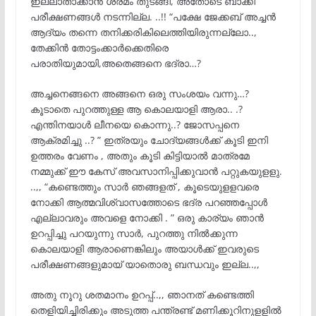
ഇല്ലാതാക്കാൻ ശ്രമം തുടങ്ങി, അതോടെ ബാക്കി
പരീക്ഷണങ്ങൾ നടന്നില്ല. ..!! “പക്ഷേ ജേക്കബ് അച്ചൻ
ആദ്യം തന്നെ തനിക്കരികിലെത്തിയിരുന്നല്ലോ..,
തേക്കിൻ തോട്ടംക്കാർക്കെതിരെ
പരാതിയുമായി,അതെങ്ങനെ ഭദ്രാ…?
അച്ചനെങ്ങനെ അങ്ങനെ ഒരു സംശയം വന്നു…?
കൂടാതെ പുറത്തുള്ള ആ കൊലയാളി ആരാ.. .?
എന്തിനയാൾ ലീനയെ കൊന്നു..? ജോസപ്പനെ
ആക്രമിച്ചു ..? ” ഇത്രയും ചോദ്യങ്ങൾക്ക് കൂടി ഇനി
ഉത്തരം വേണം , അതും കൂടി കിട്ടിയാൽ മാത്രമേ
നമ്മുക്ക് ഈ കേസ് അവസാനിപ്പിക്കുവാൻ പറ്റുകയുളളു.
..,, “കണ്ടെത്തും സാർ ഞങ്ങളത് , കൂടെയുളളവരെ
നോക്കി ആത്മവിശ്വാസത്തോടെ ഭദ്ര പറഞ്ഞപ്പോൾ
എല്ലാവരും അവളെ നോക്കി . ” ഒരു കാര്യം ഞാൻ
ഉറപ്പിച്ചു പറയുന്നു സാർ, പുറത്തു നിൽക്കുന്ന
കൊലയാളി ആരാണെങ്കിലും അയാൾക്ക് ഇവരുടെ
പരീക്ഷണങ്ങളുമായ് യാതൊരു ബന്ധവും ഇല്ല..,,
അതു നൂറു ശതമാനം ഉറപ്പ്..,, ഞാനത് കണ്ടെത്തി
തെളിയിച്ചിരിക്കും അടുത്ത പന്ത്രണ്ട് മണിക്കൂറിനുളളിൽ