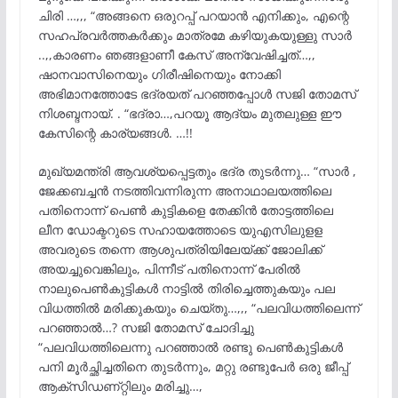
ചിരി …,,, “അങ്ങനെ ഒരുറപ്പ് പറയാൻ എനിക്കും, എന്റെ
സഹപ്രവർത്തകർക്കും മാത്രമേ കഴിയുകയുള്ളു സാർ
..,,കാരണം ഞങ്ങളാണീ കേസ് അന്വേഷിച്ചത്…,,
ഷാനവാസിനെയും ഗിരീഷിനെയും നോക്കി
അഭിമാനത്തോടേ ഭദ്രയത് പറഞ്ഞപ്പോൾ സജി തോമസ്
നിശബ്ദനായ്. . “ഭദ്രാ…,പറയൂ ആദ്യം മുതലുള്ള ഈ
കേസിന്റെ കാര്യങ്ങൾ. …!!
മുഖ്യമന്ത്രി ആവശ്യപ്പെട്ടതും ഭദ്ര തുടർന്നു… “സാർ ,
ജേക്കബച്ചൻ നടത്തിവന്നിരുന്ന അനാഥാലയത്തിലെ
പതിനൊന്ന് പെൺ കുട്ടികളെ തേക്കിൻ തോട്ടത്തിലെ
ലീന ഡോക്ടറുടെ സഹായത്തോടെ യുഎസിലുളള
അവരുടെ തന്നെ ആശുപത്രിയിലേയ്ക്ക് ജോലിക്ക്
അയച്ചുവെങ്കിലും, പിന്നീട് പതിനൊന്ന് പേരിൽ
നാലുപെൺകുട്ടികൾ നാട്ടിൽ തിരിച്ചെത്തുകയും പല
വിധത്തിൽ മരിക്കുകയും ചെയ്തു…,,, “പലവിധത്തിലെന്ന്
പറഞ്ഞാൽ…? സജി തോമസ് ചോദിച്ചു
“പലവിധത്തിലെന്നു പറഞ്ഞാൽ രണ്ടു പെൺകുട്ടികൾ
പനി മൂർച്ഛിച്ചതിനെ തുടർന്നും, മറ്റു രണ്ടുപേർ ഒരു ജീപ്പ്
ആക്സിഡണ്റ്റിലും മരിച്ചു…,