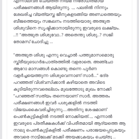
എന്നാലിവർ ചെയ്തത് നിയമ നിരോധിതമായ
പരീക്ഷണങ്ങൾ ആയിരുന്നു. .,, പലരിൽ നിന്നും
ശേഖരിച്ച വ്യത്യസ്ത ജീനുകളടങ്ങിയ അണ്ഡത്തെയും
ബീജത്തെയും സങ്കലനം നടത്തിയൊരു അത്ഭുത
ശിശുവിനെ സൃഷ്ടിക്കാനായിരുന്നു ഇവരുടെ ലക്ഷ്യം.
..!! “അത്ഭുത ശിശുവോ..? അതെന്തു ശിശു..? സജി
തോമസ് ചോദിച്ചു …
“അത്ഭുത ശിശു എന്നു വെച്ചാൽ പത്തുമാസമൊരു
സ്ത്രീയുടെഗർഭപാത്രത്തിൽ വളരാതെ, അഞ്ചോ
ആറോ മാസങ്ങൾ കൊണ്ടു തന്നെ പൂർണ
വളർച്ചയെത്തുന്ന ശിശുവെന്നാണ് സാർ…” ഭദ്ര
പറഞ്ഞത് വിശ്വസിക്കാൻ കഴിയാതെ അവിടെ
കൂടിയിരുന്നവരെല്ലാം മുഖത്തോടു മുഖം നോക്കി
“പറഞ്ഞത് സത്യം തന്നെയാണ് സാർ, അത്തരം
പരീക്ഷണങ്ങൾ ഇവർ പശുക്കളിൽ നടത്തി
വിജയംകൈവരിച്ചിരുന്നു….അതിനു ശേഷമാണ്
പെൺകുട്ടികളിൽ നടത്തി നോക്കിയത്..,, എന്നാൽ
ഇവരുടെ പ്രതീക്ഷകൾക്ക് വിപരീതമായി ആദ്യത്തെ ആ
നാലു പെൺകുട്ടികളിൽ പരീക്ഷണം പരാജയപ്പെടുകയും
അവരെ നാട്ടിലേക്ക് മടക്കി അയക്കുകയും ചെയ്തു ..