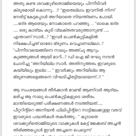
അതു കണ്ട ശവക്കുഴിതൊമ്മിയെയും പിന്നീടിവർ
ക്രൂരമായി കൊന്നു.. .!! “ഇതെല്ലാം ഇവനിൽ നിന്ന്
നേരിട്ട് കേട്ടപ്പോൾ അറിയാതെ നിയന്ത്രണം പോയി.
..,,ഭദ്ര ആരെയും നോക്കാതെ പറഞ്ഞു. .. “ഓകെ ഭദ്ര
..,, ഒരു കാര്യം കൂടി വ്യക്തതവരുത്താനുണ്ട് …,,
എന്താണ് സാർ…? “ഇവർ പെൺകുട്ടികളിൽ
നിക്ഷേപിച്ചത് ഓരോ ഭ്രൂണം വെച്ചാണല്ലോ..?
“പിന്നീടവയെങ്ങിനെ നാലും അഞ്ചു ആറും
കുഞ്ഞുങ്ങൾ ആയി മാറി…? ഡി ഐ ജി രഘു നന്ദൻ
ചോദിച്ചു “അറിയില്ല സാർ, അതിനുത്തരം ഇവരുടെ
കയ്യിലും ഇല്ല .., ” ഇവർക്കും അറിയില്ല ആ
ഭ്രൂണങ്ങളെങ്ങനെ വിഘടിച്ചിരട്ടിയായെന്ന്..!! “
ആ സംശയങ്ങൾ തീർക്കാൻ വേണ്ടി ആണിവർ ആദ്യം
മരിച്ച ആ നാലു പെൺകുട്ടികളുടെ ശരീരം
മാന്തിയെടുത്ത് പരീക്ഷണങ്ങൾ നടത്തിയത്…,,
പീറ്ററിന്റ്റെ അനിയൻ ഫിലിപ്പിന്റ്റെ നാട്ടിലേക്കുളള വരവ്
ഇവരുടെ പദ്ധതികൾ തകർത്തു.. ” കൂടാതെ
ശവക്കുഴിതൊമ്മിയുടെ വാക്കുകൾ കേട്ട് ജേക്കബ് അച്ചൻ
തിരിഞ്ഞപ്പോൾ ഇവർ അച്ചനെ പെട്ടെന്ന്