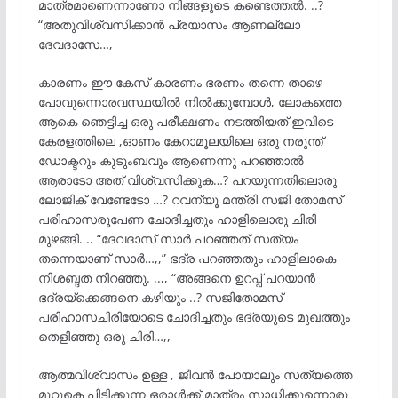
മാത്രമാണെന്നാണോ നിങ്ങളുടെ കണ്ടെത്തൽ. ..?
“അതുവിശ്വസിക്കാൻ പ്രയാസം ആണല്ലോ
ദേവദാസേ…,
കാരണം ഈ കേസ് കാരണം ഭരണം തന്നെ താഴെ
പോവുന്നൊരവസ്ഥയിൽ നിൽക്കുമ്പോൾ, ലോകത്തെ
ആകെ ഞെട്ടിച്ച ഒരു പരീക്ഷണം നടത്തിയത് ഇവിടെ
കേരളത്തിലെ ,ഓണം കേറാമൂലയിലെ ഒരു നരുന്ത്
ഡോക്ടറും കുടുംബവും ആണെന്നു പറഞ്ഞാൽ
ആരാടോ അത് വിശ്വസിക്കുക…? പറയുന്നതിലൊരു
ലോജിക് വേണ്ടേടോ …? റവന്യൂ മന്ത്രി സജി തോമസ്
പരിഹാസരൂപേണ ചോദിച്ചതും ഹാളിലൊരു ചിരി
മുഴങ്ങി. .. “ദേവദാസ് സാർ പറഞ്ഞത് സത്യം
തന്നെയാണ് സാർ…,,” ഭദ്ര പറഞ്ഞതും ഹാളിലാകെ
നിശബ്ദത നിറഞ്ഞു. ..,, “അങ്ങനെ ഉറപ്പ് പറയാൻ
ഭദ്രയ്ക്കെങ്ങനെ കഴിയും ..? സജിതോമസ്
പരിഹാസചിരിയോടെ ചോദിച്ചതും ഭദ്രയുടെ മുഖത്തും
തെളിഞ്ഞു ഒരു ചിരി…,,
ആത്മവിശ്വാസം ഉള്ള , ജീവൻ പോയാലും സത്യത്തെ
മുറുകെ പിടിക്കുന്ന ഒരാൾക്ക് മാത്രം സാധിക്കുന്നൊരു