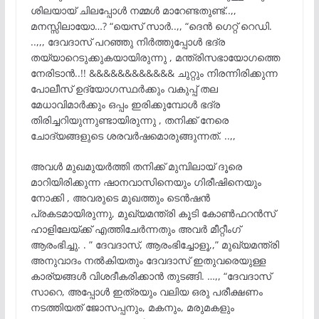
ശിലയായ് ചിലപ്പോൾ നമ്മൾ മാറേണ്ടതുണ്ട്..,,
മനസ്സിലായോ…? “യെസ് സാർ..,, “ദെൻ ഗെറ്റ് റെഡി.
..,,, ദേവദാസ് പറഞ്ഞു നിർത്തുപ്പോൾ ഭദ്ര
തയ്യാറെടുക്കുകയായിരുന്നു , മന്ത്രിസഭായോഗത്തെ
നേരിടാൻ..!! &&&&&&&&&&&& ചുറ്റും നിരന്നിരിക്കുന്ന
പോലീസ് ഉദ്യോഗസ്ഥർക്കും വകുപ്പ് തല
മേധാവിമാർക്കും ഒപ്പം ഇരിക്കുമ്പോൾ ഭദ്ര
തിരിച്ചറിയുന്നുണ്ടായിരുന്നു , തനിക്ക് നേരെ
ചോദ്യങ്ങളുടെ ശരവർഷമൊരുങ്ങുന്നത്. ..,,
അവൾ മുഖമുയർത്തി തനിക്ക് മുമ്പിലായ് ദൂരെ
മാറിയിരിക്കുന്ന ഷാനവാസിനെയും ഗിരീഷിനെയും
നോക്കി , അവരുടെ മുഖത്തും ടെൻഷൻ
പ്രകടമായിരുന്നു, മുഖ്യമന്ത്രി കൂടി കോൺഫറൻസ്
ഹാളിലേയ്ക്ക് എത്തിചേർന്നതും അവർ മീറ്റീംഗ്
ആരംഭിച്ചു. . ” ദേവദാസ്, ആരംഭിച്ചോളൂ,,” മുഖ്യമന്ത്രി
അനുവാദം നൽകിയതും ദേവദാസ് ഇതുവരെയുള്ള
കാര്യങ്ങൾ വിശദീകരിക്കാൻ തുടങ്ങി. …,, “ദേവദാസ്
സാറെ, അപ്പോൾ ഇത്രയും വലിയ ഒരു പരീക്ഷണം
നടത്തിയത് ജോസപ്പനും, മകനും, മരുമകളും