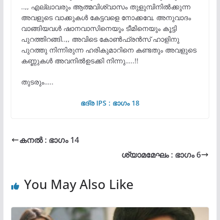
..,, എല്ലാവരും ആത്മവിശ്വാസം തുളുമ്പിനിൽക്കുന്ന
അവളുടെ വാക്കുകൾ കേട്ടവളെ നോക്കവേ, അനുവാദം
വാങ്ങിയവൾ ഷാനവാസിനെയും ടീമിനെയും കൂട്ടി
പുറത്തിറങ്ങി..,, അവിടെ കോൺഫ്രൻസ് ഹാളിനു
പുറത്തു നിന്നിരുന്ന ഹരികുമാറിനെ കണ്ടതും അവളുടെ
കണ്ണുകൾ അവനിൽഉടക്കി നിന്നു…..!!
തുടരും…..
ഭദ്ര IPS : ഭാഗം 18
കനൽ : ഭാഗം 14
ശ്യാമമേഘം : ഭാഗം 6
You May Also Like