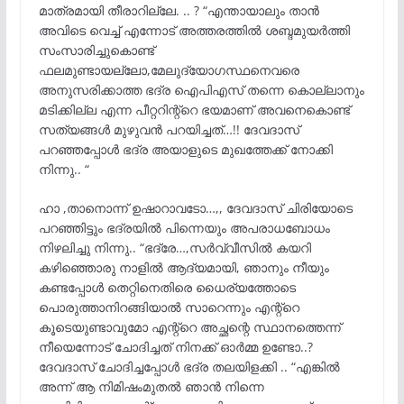
മാത്രമായി തീരാറില്ലേ. .. ? “എന്തായാലും താൻ
അവിടെ വെച്ച് എന്നോട് അത്തരത്തിൽ ശബ്ദമുയർത്തി
സംസാരിച്ചുകൊണ്ട്
ഫലമുണ്ടായല്ലോ,മേലുദ്യോഗസ്ഥനെവരെ
അനുസരിക്കാത്ത ഭദ്ര ഐപിഎസ് തന്നെ കൊല്ലാനും
മടിക്കില്ല എന്ന പീറ്ററിന്റ്റെ ഭയമാണ് അവനെകൊണ്ട്
സത്യങ്ങൾ മുഴുവൻ പറയിച്ചത്…!! ദേവദാസ്
പറഞ്ഞപ്പോൾ ഭദ്ര അയാളുടെ മുഖത്തേക്ക് നോക്കി
നിന്നു.. “
ഹാ ,താനൊന്ന് ഉഷാറാവടോ…,, ദേവദാസ് ചിരിയോടെ
പറഞ്ഞിട്ടും ഭദ്രയിൽ പിന്നെയും അപരാധബോധം
നിഴലിച്ചു നിന്നു.. “ഭദ്രേ…,സർവ്വീസിൽ കയറി
കഴിഞ്ഞൊരു നാളിൽ ആദ്യമായി, ഞാനും നീയും
കണ്ടപ്പോൾ തെറ്റിനെതിരെ ധൈര്യത്തോടെ
പൊരുത്താനിറങ്ങിയാൽ സാറെന്നും എന്റ്റെ
കൂടെയുണ്ടാവുമോ എന്റ്റെ അച്ഛന്റെ സ്ഥാനത്തെന്ന്
നീയെന്നോട് ചോദിച്ചത് നിനക്ക് ഓർമ്മ ഉണ്ടോ..?
ദേവദാസ് ചോദിച്ചപ്പോൾ ഭദ്ര തലയിളക്കി .. “എങ്കിൽ
അന്ന് ആ നിമിഷംമുതൽ ഞാൻ നിന്നെ