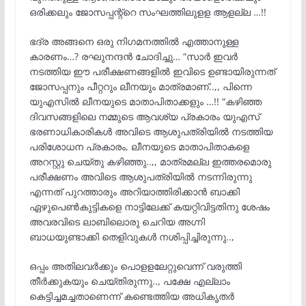
ഒരിക്കലും ജോസപ്പന്റ്റെ സംഘത്തിലുളള ആളല്ല …!!
ഭദ്ര അങ്ങനെ ഒരു നിഗമനത്തിൽ എത്താനുള്ള
കാരണം…? രഘുനന്ദൻ ചോദിച്ചു… “സാർ ഇവർ
നടത്തിയ ഈ പരീക്ഷണങ്ങളിൽ ഇവിടെ ഉണ്ടായിരുന്നത്
ജോസപ്പനും പീറ്ററും ലീനയും മാത്രമാണ്..,, പിന്നെ
യുഎസിൽ ലീനയുടെ മാതാപിതാക്കളും …!! “കഴിഞ്ഞ
ദിവസങ്ങളിലെ നമ്മുടെ ആവശ്യ പ്രകാരം യുഎസ്
ഭരണാധികാരികൾ അവിടെ ആശുപത്രിയിൽ നടത്തിയ
പരിശോധന പ്രകാരം, ലീനയുടെ മാതാപിതാകളെ
അറസ്റ്റു ചെയ്തു കഴിഞ്ഞു..,, മാത്രമല്ല ഇത്തരമൊരു
പരീക്ഷണം അവിടെ ആശുപത്രിയിൽ നടന്നിരുന്നു
എന്നത് പുറത്താരും അറിയാത്തിരിക്കാൻ ബാക്കി
ഏഴുപെൺകുട്ടികളെ നാട്ടിലേക്ക് കയറ്റിവിട്ടതിനു ശേഷം
അവരവിടെ ലാബിലൊരു ചെറിയ അഗ്നി
ബാധയുണ്ടാക്കി തെളിവുകൾ നശിപ്പിച്ചിരുന്നു..,
ഒപ്പം അതിലവർക്കും പൊളളലേറ്റുവെന്ന് വരുത്തി
തീർക്കുകയും ചെയ്തിരുന്നു.., പക്ഷേ എല്ലാം
കെട്ടിച്ചമച്ചതാണെന്ന് കണ്ടെത്തിയ അധികൃതർ