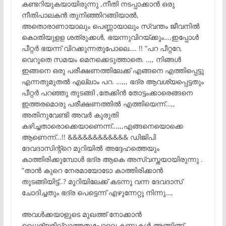
കണ്ടറിയുകയായിരുന്നു ,നീതി നടപ്പാക്കാൻ ഒരു
നീതിപാലകൻ തുനിഞ്ഞിറങ്ങിയാൽ,
അതൊരാണായാലും പെണ്ണായാലും സ്വന്തം ജീവനിൽ
കൊതിയുളള ശത്രുക്കൾ, ഭയന്നുവിറയ്ക്കും…,ഇപ്പോൾ
പീറ്റർ ഭയന്ന് വിറക്കുന്നതുപോലെ…. !! “പറ പീറ്ററേ,
വെറുതെ സമയം മെനക്കെടുത്താതെ. ..,, നിങ്ങൾ
ഇങ്ങനെ ഒരു പരീക്ഷണത്തിലേക്ക് എങ്ങനെ എത്തിപ്പെട്ടു
എന്നതുമുതൽ എല്ലാം പറ. …,,, ഭദ്ര ആവശ്യപ്പെട്ടതും
പീറ്റർ പറഞ്ഞു തുടങ്ങി ,തേക്കിൻ തോട്ടംക്കാരെങ്ങനെ
ഇത്തരമൊരു പരീക്ഷണത്തിൽ എത്തിയെന്ന്…,,
അതിനുവേണ്ടി അവർ കുരുതി
കഴിച്ചതാരൊക്കെയാണെന്ന്…,,,എങ്ങനെയൊക്കെ
ആണെന്ന്…!! &&&&&&&&&&&& ഡിജിപി
ദേവദാസിന്റ്റെ മുറിയിൽ അദ്ദേഹത്തെയും
കാത്തിരിക്കുമ്പോൾ ഭദ്ര ആകെ അസ്വസ്തയായിരുന്നു .
“താൻ കുറെ നേരമായോടോ കാത്തിരിക്കാൻ
തുടങ്ങിയിട്ട്..? മുറിയിലേക്ക് കടന്നു വന്ന ദേവദാസ്
ചോദിച്ചതും ഭദ്ര പെട്ടെന്ന് എഴുന്നേറ്റു നിന്നു…,
അവൾക്കയാളുടെ മുഖത്ത് നോക്കാൻ
ധൈര്യമില്ലാത്തതുപോലെ കണ്ണുകൾ അങ്ങിങ്ങ്