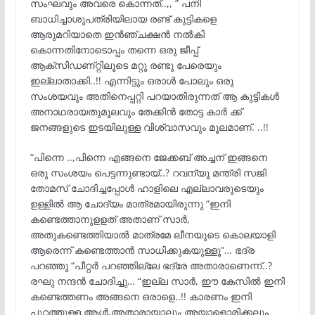
സംഘവും അവരെ കൊന്നത്..,, ” പനി
ബാധിച്ചാശുപത്രിയിലായ രണ്ട് കുട്ടികളെ
ആരുമറിയാതെ ഇൻഞ്ചക്ഷൻ നൽകി
കൊന്നതിനോടൊപ്പം തന്നെ ഒരു ജീപ്പ്
ആക്സിഡണ്റ്റിലൂടെ മറ്റു രണ്ടു പേരെയും
ഇല്ലാതാക്കി..!! എന്നിട്ടും ഒരാൾ പോലും ഒരു
സംശയവും അതിനെപ്പറ്റി പറയാതിരുന്നത് ആ കുട്ടികൾ
അനാഥരായതുമൂലവും തേക്കിൻ തോട്ട കാർ ക്ക്
ജനങ്ങളുടെ ഇടയിലുള്ള വിശ്വാസവും മൂലമാണ്. ..!!
“പിന്നെ ..,പിന്നെ എങ്ങനെ ജേക്കബ് അച്ചന് ഇങ്ങനെ
ഒരു സംശയം പെട്ടന്നുണ്ടായ്..? റവന്യൂ മന്ത്രി സജി
തോമസ് ചോദിച്ചപ്പോൾ ഹാളിലെ എല്ലാവരുടെയും
ഉള്ളിൽ ആ ചോദ്യം മാത്രമായിരുന്നു “ഇനി
കണ്ടെത്താനുളളത് അതാണ് സാർ,
അതുകണ്ടെത്തിയാൽ മാത്രമേ ലീനയുടെ കൊലയാളി
ആരെന്ന് കണ്ടെത്താൻ സാധിക്കുകയുള്ളൂ”… ഭദ്ര
പറഞ്ഞു “പീറ്റർ പറഞ്ഞില്ലേ ഭദ്രേ അതാരാണെന്ന്..?
രഘു നന്ദൻ ചോദിച്ചു… “ഇല്ല സാർ, ഈ കേസിൽ ഇനി
കണ്ടെത്തണം അങ്ങനെ ഒരാളെ..!! കാരണം ഇനി
പുറത്തുള്ള ആൾ,അതാരായാലും അയാളൊരിക്കലും