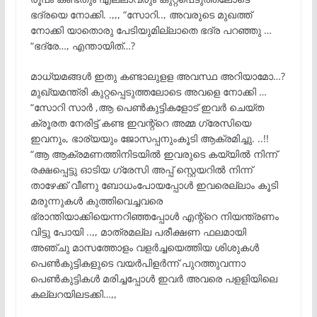
ഭദ്രയെ നോക്കി. .,,, “സോറി.., അവരുടെ മുഖത്ത്
നോക്കി യാതൊരു പേടിയുമില്ലാതെ ഭദ്ര പറഞ്ഞു …
“ഭദ്രേ…, എന്തായിത്…?
മാധ്യമങ്ങൾ ഇതു കണ്ടാലുളള അവസ്ഥ അറിയാമോ…?
മുഖ്യമന്ത്രി കുറ്റപ്പെടുത്തലോടെ അവളെ നോക്കി …
“സോറി സാർ ,ആ പെൺകുട്ടികളോട് ഇവർ ചെയ്ത
ക്രൂരത നേരിട്ട് കണ്ട ഇവന്റ്റെ അമ്മ ഗ്രേസിയെ
ഇവനും, ഭാര്യയും ജോസപ്പനുംകൂടി ആക്രമിച്ചു. ..!!
“ആ ആക്രമണത്തിനിടയിൽ ഇവരുടെ കയ്യിൽ നിന്ന്
രക്ഷപ്പെട്ടു ഓടിയ ഗ്രേസി അപ്പ് സ്റ്റെയറിൽ നിന്ന്
താഴേക്ക് വീണു ബോധംപോയപ്പോൾ ഇവരെല്ലാം കൂടി
മരുന്നുകൾ കുത്തിവെച്ചവരെ
ഭ്രാന്തിയാക്കിയെന്നറിഞ്ഞപ്പോൾ എന്റ്റെ നിയന്ത്രണം
വിട്ടു പോയി ..,, മാത്രമല്ല പരീക്ഷണ ഫലമായി
അഞ്ചു മാസത്തോളം വളർച്ചയെത്തിയ ശിശുകൾ
പെൺകുട്ടികളുടെ വയർപിളർന്ന് പുറത്തുവന്നാ
പെൺകുട്ടികൾ മരിച്ചപ്പോൾ ഇവർ അവരെ പളളിയിലെ
കല്ലറയിലടക്കി…,,