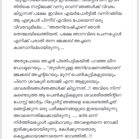
തിരികെ നാട്ടിലേക്ക് വന്നു വെന്ന് ഞങ്ങൾക്ക് വിവരം
കിട്ടുന്നത് പക്ഷേ, ഇവിടെ എയർപോർട്ടിൽ വന്നിറങ്ങിയ
ആ ഏഴുപേർ പിന്നീട് എവിടെ പോയെന്ന് ഒരു
വിവരവുമില്ല..,, “അതന്വേഷിച്ചാണ് ഞാൻ
തെന്മലയിലെത്തിയത്, പക്ഷേ ഞാനവിടെ ചെന്നപ്പോൾ
എനിക്ക് പരാതി തന്ന ജേക്കബ് അച്ചനെ
കാണാനില്ലായിരുന്നു..,,
അതുപോലെ അച്ചൻ പ്രതിപട്ടികയിൽ പറഞ്ഞ ലീന
ഡോക്ടറെയും..,, “തുടർന്നുള്ള അന്വേഷണത്തിലാണ്
ജേക്കബ് അച്ചന്റ്റെയും മൂന്ന് പെൺകുട്ടികളുടെയും,
പിന്നെ ശവകുഴി തൊമ്മി എന്ന ആളുടെയും
ശവശരീരങ്ങൾഞങ്ങൾക്ക് കിട്ടുന്നത്…!! അവിടെ നിന്ന്
കണ്ടെടുത്ത ആ പെൺകുട്ടികളുടെ ശവശരീരത്തിന്റ്റെ
പോസ്റ്റ് മോർട്ടം റിപ്പോർട്ട് ഞങ്ങളെ കൊണ്ടെത്തിച്ചത്
ഞെട്ടിക്കുന്ന ഒരു പരീക്ഷണങ്ങളുടെ ഇരയായിരുന്നു
അവരെന്നതിലേക്കായിരുന്നു …,, ഭദ്ര ഒന്ന്
നിർത്തിയപ്പോൾ എല്ലാവരും അവളെതന്നെ നോക്കി
ഇരിക്കുകയായിരുന്നു, കേൾക്കുന്നതൊരു
കെട്ടുക്കഥയാണോയെന്ന ഭാവത്തിൽ…!!