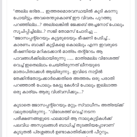
“അല്ല ഭദ്രേ…, ഇത്തരമൊരവസ്ഥയിൽ കൂടി കടന്നു
പോയിട്ടും അവരെന്തുകൊണ്ട് ഈ വിവരം പുറത്തു
പറഞ്ഞില്ല…? അല്ലെങ്കിൽ ജേക്കബ് അച്ചനോട് പോലും
സൂചിപ്പിച്ചില്ല..? സജി തോമസ് ചോദിച്ചു …
“ജോസപ്പന്റ്റെയും കൂട്ടരുടെയും ഭീഷണി പേടിച്ച്..,
കാരണം ബാക്കി കുട്ടികളെ കൊല്ലും എന്ന ഇവരുടെ
ഭീഷണിയെ മറികടക്കാൻ മാത്രം തന്റ്റേടം ആ
പാവങ്ങൾക്കില്ലായിരുന്നു …,,, മാത്രമല്ല വിദേശത്ത്
വെച്ച് ഇതെല്ലാം ചെയ്തിരുന്നത് ലീനയുടെ
മാതാപിതാക്കൾ ആയിരുന്നു.. ഇവിടെ നാട്ടിൽ
തേക്കിൻതോട്ടംക്കാർക്കെതിരെ അത്തരം ഒരു പരാതി
പറഞ്ഞാൽ പോലും കേട്ടു കേൾവി പോലും ഇല്ലാത്ത
ഒരു കാര്യം ആരു വിശ്വസിക്കും…?
കൂടാതെ ജോസപ്പന്റ്റെയും മറ്റും സ്വാധീനം അത്രയ്ക്ക്
വലുതായിരുന്നു.. “വിദേശത്ത് വെച്ച് നടന്ന
പരീക്ഷണങ്ങളുടെ ഫലമായി ആ നാലുകുട്ടികൾക്ക്
പലവിധ അസുഖങ്ങൾ ബാധിച്ച് തുടങ്ങിയപ്പോഴാണ്
കൂടുതൽ പ്രശ്നങ്ങൾ ഉണ്ടാകാതിരിക്കാൻ പീറ്ററും,