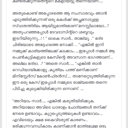
കണ്ടിരിക്കുന്നതെന്റ്റെ മകളായിട്ടു തന്നെയാണ്..,,
അതുകൊണ്ട് അപ്പോഴത്തെ ആ സംസാരവും ഞാൻ
എടുത്തിരിക്കുന്നത് ഒരു മകൾക്ക് അച്ഛനോടുളള
സ്വാതന്ത്ര്യം ആയിട്ടുമാത്രമാണ് മനസ്സിലായോ…?
അതുപറഞ്ഞപ്പോൾ ദേവദാസിന്റ്റെ ശബ്ദവും
ഇടറിയിരുന്നു…! ! ” ഓകെ സാർ,, താങ്ക്യൂ. .” ഭദ്ര
ചിരിയോടെ അദ്ദേഹത്തെ നോക്കി. .. “എങ്കിൽ ഇനി
നമ്മുക്ക് കാര്യത്തിലേക്ക് കടക്കാം…,,ഇപ്പോൾ നമ്മൾ ആ
പെൺകുട്ടികളുടെ കേസിന്റെ അവസാന ഭാഗത്താണ്..,
അല്ലേ ഭദ്രാ. .? “അതെ സാർ…,, “എങ്കിൽ താൻ
റെഡിയായ്ക്കോളൂ ,കൃത്യം പത്ത് മണിക്കാണ്
മിനിസ്റ്റേർസ് കോൺഫ്രൻസ്..,, താനേറ്റെടുത്തിരിക്കുന്ന
ഈ ഒരു കേസ് ഇപ്പോൾ നമ്മുടെ രാജ്യത്തെ തന്നെ
പിടിച്ചു കുലുക്കിയിരിക്കുന്ന ഒന്നാണ്. .,,
“അറിയാം സാർ..,, എങ്കിൽ കരുതിയിരിക്കുക,
അറിയാലോ അവിടെ ധാരാളം ചോദ്യങ്ങൾ തനിക്ക്
നേരെ ഉണ്ടാവും, കുറ്റപ്പെടുത്തലുകൾ ഉണ്ടാവാം..,
എവിടെയും ക്ഷമ കൈവിടരുത് കാരണം ,
ഭരിക്കുന്നവനധികാരം കാണിക്കാൻ മാത്രമുള്ള ഒരു