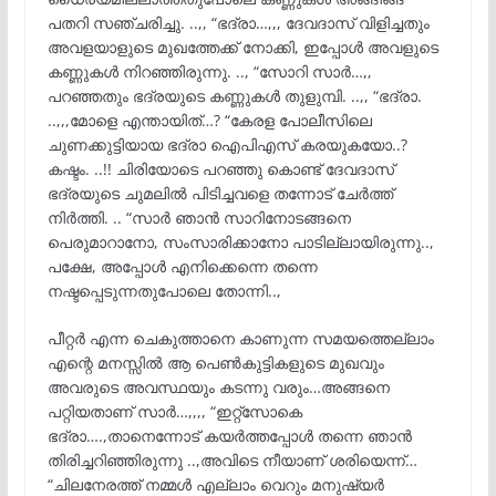
പതറി സഞ്ചരിച്ചു. ..,, “ഭദ്രാ…,,, ദേവദാസ് വിളിച്ചതും
അവളയാളുടെ മുഖത്തേക്ക് നോക്കി, ഇപ്പോൾ അവളുടെ
കണ്ണുകൾ നിറഞ്ഞിരുന്നു. .., “സോറി സാർ…,,
പറഞ്ഞതും ഭദ്രയുടെ കണ്ണുകൾ തുളുമ്പി. ..,, “ഭദ്രാ.
..,,,മോളെ എന്തായിത്…? “കേരള പോലീസിലെ
ചുണക്കുട്ടിയായ ഭദ്രാ ഐപിഎസ് കരയുകയോ..?
കഷ്ടം. ..!! ചിരിയോടെ പറഞ്ഞു കൊണ്ട് ദേവദാസ്
ഭദ്രയുടെ ചുമലിൽ പിടിച്ചവളെ തന്നോട് ചേർത്ത്
നിർത്തി. .. “സാർ ഞാൻ സാറിനോടങ്ങനെ
പെരുമാറാനോ, സംസാരിക്കാനോ പാടില്ലായിരുന്നു..,
പക്ഷേ, അപ്പോൾ എനിക്കെന്നെ തന്നെ
നഷ്ടപ്പെടുന്നതുപോലെ തോന്നി..,
പീറ്റർ എന്ന ചെകുത്താനെ കാണുന്ന സമയത്തെല്ലാം
എന്റെ മനസ്സിൽ ആ പെൺകുട്ടികളുടെ മുഖവും
അവരുടെ അവസ്ഥയും കടന്നു വരും…അങ്ങനെ
പറ്റിയതാണ് സാർ…,,,, “ഇറ്റ്സോകെ
ഭദ്രാ….,താനെന്നോട് കയർത്തപ്പോൾ തന്നെ ഞാൻ
തിരിച്ചറിഞ്ഞിരുന്നു ..,അവിടെ നീയാണ് ശരിയെന്ന്…
“ചിലനേരത്ത് നമ്മൾ എല്ലാം വെറും മനുഷ്യർ