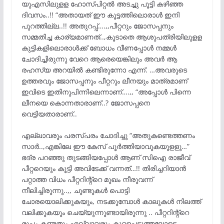
യുഎസിലുളള ഹോസ്പിറ്റൽ അടച്ചു പൂട്ടി കഴിഞ്ഞ
ദിവസം..!! “അതായത് ഈ കൂട്ടത്തിലൊരാൾ ഇനി
പുറത്തില്ല..!! അതുറപ്പ്….,,പീറ്ററും ജോസപ്പനും
സമ്മതിച്ച കാര്യമാണത്..,കൂടാതെ ആശുപത്രിയിലുളള
കുട്ടികളിലൊരാൾക്ക് ബോധം വീണപ്പോൾ നമ്മൾ
ചോദിച്ചിരുന്നു വേറെ ആരെയെങ്കിലും അവർ ആ
രഹസ്യ അറയിൽ കണ്ടിരുന്നോ എന്ന്. …അവരുടെ
ഉത്തരവും ജോസപ്പനും പീറ്ററും ലീനയും മാത്രമാണ്
ഇവിടെ ഇതിനുപിന്നിലെന്നാണ്….,, “അപ്പോൾ പിന്നെ
ലീനയെ കൊന്നതാരാണ്..? ജോസപ്പനെ
വെട്ടിയതാരാണ്..
എല്ലാവരും പരസ്പരം ചോദിച്ചു “അതുകണ്ടെത്തണം
സാർ..,എങ്കിലേ ഈ കേസ് പൂർത്തിയാവുകയുളളു…”
ഭദ്ര പറഞ്ഞു തുടങ്ങിയപ്പോൾ ആണ് സിഐ രാജീവ്
പീറ്ററെയും കൂട്ടി അവിടേക്ക് വന്നത്…!! തിരിച്ചറിയാൻ
പറ്റാത്ത വിധം പീറ്ററിന്റ്റെ മുഖം നീരുവന്ന്
നീലിച്ചിരുന്നു..,, ചുണ്ടുകൾ പൊട്ടി
ചോരയൊലിക്കുകയും, നടക്കുമ്പോൾ കാലുകൾ നിലത്ത്
വലിക്കുകയും ചെയ്യുന്നുണ്ടായിരുന്നു .. പീറ്ററിന്റ്റെ
രൂപം കണ്ടതും എല്ലാവരും കുറ്റപെടുത്തലോടെ