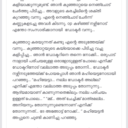
കളിയാക്കുന്നുമുണ്ട്. ഞാൻ കുഞ്ഞാറ്റയെ നെഞ്ചോട്
ചേർത്തു പിടിച്ചു… അവളുടെ കരച്ചിലിന്റെ ശക്തി
കുറഞ്ഞു വന്നു. എന്റെ നെഞ്ചോട് ചേർന്ന്
കണ്ണുകളടച്ചു അവൾ കിടന്നു. op കഴിഞ്ഞ് നഴ്സിനോട്
എന്തോ സംസാരിക്കാനായി ഡോക്ടർ വന്നു…
കുഞ്ഞാറ്റ കരയുന്നത് കണ്ടു എന്റെ അടുത്തേയ്ക്ക്
വന്നു… കുഞ്ഞാറ്റയുടെ കയ്യൊക്കെ പിടിച്ചു വച്ചു
കളിപ്പിച്ചു… ഞാൻ ഡോക്ടറിനെ തന്നെ നോക്കി… ഒരുപാട്
നാളായി പരിചയമുള്ള ഒരാളോടുള്ളത് പോലെ എനിക്ക്
ഡോക്ടറിനോട് വല്ലാത്ത അടുപ്പം തോന്നി… ഡോക്ടർ
നഴ്സിനടുത്തേയ്ക്ക് പോയപ്പോൾ ഞാൻ മഹിയെട്ടനോടായി
പറഞ്ഞു… “മഹിയേട്ടാ… നല്ല ഡോക്ടർ അല്ലേ?
എനിക്ക് എന്തോ വല്ലാത്ത അടുപ്പം തോന്നുന്നു…
ആദ്യമായാണ് കാണുന്നതെങ്കിലും നല്ല പരിചയം
ഉള്ളത് പോലെ… ” “മ്മ്… അത് ചേച്ചിക്ക് മാത്രമല്ല..
അനിയനും തോന്നുന്നുണ്ടെന്നാണ് എനിക്ക്
തോന്നുന്നത്… ദേ അങ്ങോട്ട് നോക്ക്… ” മഹിയേട്ടൻ
അപ്പൂനെ ചൂണ്ടി കാണിച്ചു പറഞ്ഞു.