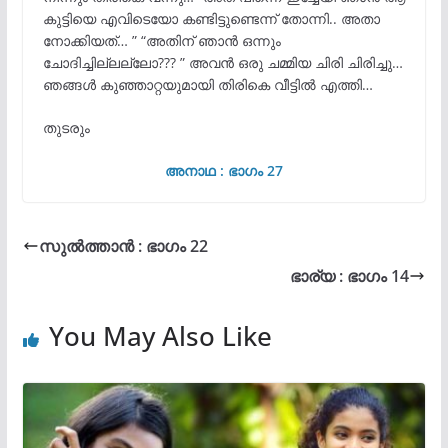
കുട്ടിയെ എവിടെയോ കണ്ടിട്ടുണ്ടെന്ന് തോന്നി.. അതാ
നോക്കിയത്… ” “അതിന് ഞാൻ ഒന്നും
ചോദിച്ചില്ലല്ലോ??? ” അവൻ ഒരു ചമ്മിയ ചിരി ചിരിച്ചു…
ഞങ്ങൾ കുഞ്ഞാറ്റയുമായി തിരികെ വീട്ടിൽ എത്തി…
തുടരും
അനാഥ : ഭാഗം 27
സുൽത്താൻ : ഭാഗം 22
ഭാര്യ : ഭാഗം 14
You May Also Like