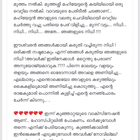
മുത്തം നൽകി. മുത്തശ്ശി മഹിയേട്ടന്റെ കയ്യിലായി ഒരു
വെറ്റില നൽകി. വാവയുടെ പേരിടീൽ ചടങ്ങാണ്…
മഹിയേട്ടൻ അവളുടെ വലതു ചെവിയിലായി വെറ്റില
ചേർത്തു വച്ചു പതിയെ പേര് വിളിച്ചു… മൂന്ന് വട്ടം… നിധി…
നിധി… നിധി…. അതേ… ഞങ്ങളുടെ നിധി !!!!
ഈശ്വരൻ ഞങ്ങൾക്കായി കരുതി വച്ചിരുന്ന നിധി !
ഒരിക്കൽ നഷ്ടമാകും എന്ന് ഞങ്ങൾ കരുതിയ ഞങ്ങളുടെ
നിധി !അവൾക്ക് ഇതിനേക്കാൾ മറ്റെന്തു പേരാണ്
അനുയോജ്യമാവുക ???? പിന്നെ മാലയും വളയും
തളയും അങ്ങനെ ഓരോന്നായി അവളെ അണിയിച്ചു…
എല്ലാരും എന്തൊക്കെയോ അവളുടെ കഴുത്തിലും
കൈകളിലുമായി അണിയിച്ചു കൊടുത്തു… എന്റെ
രാജകുമാരി പൊന്നിൽ കുളിച്ച് എന്റെ നെഞ്ചോരം
ചേർന്ന് കിടന്നു… ,
ഇന്ന് കുഞ്ഞാറ്റയുടെ വാക്‌സിനേഷൻ
ആണ്… ഹോസ്പിറ്റലിൽ പോകണം. ഓർക്കുമ്പോൾ
തന്നെ എനിക്ക് പേടിയാകുന്നു. കുഞ്ഞിക്കാലിൽ
ഇൻജെക്ഷൻ എടുക്കുമ്പോൾ അവൾക്ക് നോവില്ലേ?