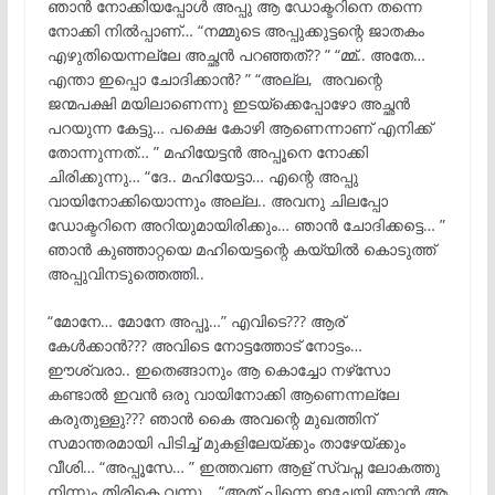
ഞാൻ നോക്കിയപ്പോൾ അപ്പു ആ ഡോക്ടറിനെ തന്നെ
നോക്കി നിൽപ്പാണ്… “നമ്മുടെ അപ്പുക്കുട്ടന്റെ ജാതകം
എഴുതിയെന്നല്ലേ അച്ഛൻ പറഞ്ഞത്?? ” “മ്മ്.. അതേ…
എന്താ ഇപ്പൊ ചോദിക്കാൻ? ” “അല്ല, അവന്റെ
ജന്മപക്ഷി മയിലാണെന്നു ഇടയ്ക്കെപ്പോഴോ അച്ഛൻ
പറയുന്ന കേട്ടു… പക്ഷെ കോഴി ആണെന്നാണ് എനിക്ക്
തോന്നുന്നത്… ” മഹിയേട്ടൻ അപ്പൂനെ നോക്കി
ചിരിക്കുന്നു… “ദേ.. മഹിയേട്ടാ… എന്റെ അപ്പു
വായിനോക്കിയൊന്നും അല്ല.. അവനു ചിലപ്പോ
ഡോക്ടറിനെ അറിയുമായിരിക്കും… ഞാൻ ചോദിക്കട്ടെ… ”
ഞാൻ കുഞ്ഞാറ്റയെ മഹിയെട്ടന്റെ കയ്യിൽ കൊടുത്ത്
അപ്പുവിനടുത്തെത്തി..
“മോനേ… മോനേ അപ്പൂ…” എവിടെ??? ആര്
കേൾക്കാൻ??? അവിടെ നോട്ടത്തോട് നോട്ടം…
ഈശ്വരാ.. ഇതെങ്ങാനും ആ കൊച്ചോ നഴ്‌സോ
കണ്ടാൽ ഇവൻ ഒരു വായിനോക്കി ആണെന്നല്ലേ
കരുതുള്ളു??? ഞാൻ കൈ അവന്റെ മുഖത്തിന്‌
സമാന്തരമായി പിടിച്ച് മുകളിലേയ്ക്കും താഴേയ്ക്കും
വീശി… “അപ്പൂസേ… ” ഇത്തവണ ആള് സ്വപ്ന ലോകത്തു
നിന്നും തിരികെ വന്നു… “അത് പിന്നെ ഇച്ചേയി ഞാൻ ആ