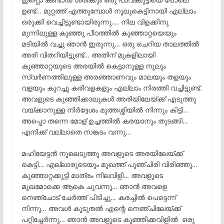
ഉണ്ട്… മുറ്റത്ത് എത്തുമ്പോൾ നൂലുകെട്ടിനായി എല്ലാം
ഒരുക്കി വെച്ചിട്ടുണ്ടായിരുന്നു…. നില വിളക്കിനു
മുന്നിലുള്ള കുഞ്ഞു പീഠത്തിൽ കുഞ്ഞാറ്റയെയും
മടിയിൽ വച്ചു ഞാൻ ഇരുന്നു… ഒരു ചെറിയ താലത്തിൽ
അരി വിതറിയിട്ടുണ്ട്… അതിന് മുകളിലായി
കുഞ്ഞാറ്റയുടെ അരയിൽ കെട്ടാനുള്ള നൂലും
സ്വർണത്തിലുള്ള അരഞ്ഞാണവും മാലയും തളയും
വളയും കുറച്ചു കരിവളകളും എല്ലാം നിരത്തി വച്ചിട്ടുണ്ട്.
അവളുടെ കുഞ്ഞിക്കാലുകൾ അരിയിലേയ്ക്ക് എടുത്തു
വയ്ക്കാനുള്ള നിർദ്ദേശം മുത്തശ്ശിയിൽ നിന്നും കിട്ടി…
അപ്പൊ തന്നെ മോള് ഉച്ചത്തിൽ കരയാനും തുടങ്ങി…
എനിക്ക് വല്ലാതെ സങ്കടം വന്നു…
മഹിയേട്ടൻ നൂലെടുത്തു അവളുടെ അരയിലേയ്ക്ക്
കെട്ടി… എല്ലാരുടെയും മുഖത്ത് പുഞ്ചിരി വിരിഞ്ഞു…
കുഞ്ഞാറ്റക്കുട്ടി മാത്രം നിലവിളി… അവളുടെ
മുഖമോക്കെ ആകെ ചുവന്നു… ഞാൻ അവളെ
നെഞ്ചോട്‌ ചേർത്ത് പിടിച്ചു… കരച്ചിൽ പെട്ടെന്ന്
നിന്നു… അവൾ കൂടുതൽ എന്റെ നെഞ്ചിലേയ്ക്ക്
പറ്റിച്ചേർന്നു… ഞാൻ അവളുടെ കുഞ്ഞിക്കവിളിൽ ഒരു