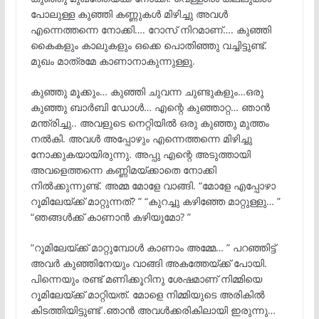
പോലുള്ള കുഞ്ഞി കണ്ണുകൾ മിഴിച്ചു അവൾ
എന്നെത്തന്നെ നോക്കി…. റോസ് നിറമാണ്…. കുഞ്ഞി
കൈകളും കാലുകളും ഒക്കെ പൊതിഞ്ഞു വച്ചിട്ടുണ്ട്.
മുഖം മാത്രമേ കാണാനാകുന്നുള്ളു.
കുഞ്ഞു മൂക്കും… കുഞ്ഞി ചുവന്ന ചുണ്ടുകളും…ഒരു
കുഞ്ഞു ബാർബി ഡോൾ… എന്റെ കുഞ്ഞാറ്റ… ഞാൻ
മന്ത്രിച്ചു.. അവളുടെ നെറ്റിയിൽ ഒരു കുഞ്ഞു മുത്തം
നൽകി. അവൾ അപ്പോഴും എന്നെത്തന്നെ മിഴിച്ചു
നോക്കുകയായിരുന്നു. അപ്പു എന്റെ അടുത്തായി
അവളെത്തന്നെ കണ്ണിമയ്ക്കാതെ നോക്കി
നിൽക്കുന്നുണ്ട്. അമ്മ മോളേ വാങ്ങി. “മോളേ എപ്പോഴാ
റൂമിലേയ്ക്ക് മാറ്റുന്നത്? ” “കുറച്ചു കഴിഞ്ഞേ മാറ്റുള്ളു… ”
“ഞങ്ങൾക്ക് കാണാൻ കഴിയുമോ? ”
“റൂമിലേയ്ക്ക് മാറ്റുമ്പോൾ കാണാം അമ്മേ… ” പറഞ്ഞിട്ട്
അവർ കുഞ്ഞിനേയും വാങ്ങി അകത്തേയ്ക്ക് പോയി.
പിന്നെയും രണ്ട് മണിക്കൂറിനു ശേഷമാണ് നിമ്മിയെ
റൂമിലേയ്ക്ക് മാറ്റിയത്. മോളെ നിമ്മിയുടെ അരികിൽ
കിടത്തിയിട്ടുണ്ട് .ഞാൻ അവൾക്കരികിലായി ഇരുന്നു…