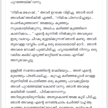
പുറത്തേയ്ക്ക് വന്നു.
“നിമിഷ മഹേഷ്‌… ” അവർ ഉറക്കെ വിളിച്ചു. ഞാൻ ഓടി
അവർക്ക് അരികിൽ എത്തി… “നിമിഷ പ്രസവിച്ചുട്ടോ…
പെൺകുഞ്ഞാണ്. അമ്മയും കുഞ്ഞും
സുഖമായിരിക്കുന്നു. അല്പം കഴിഞ്ഞ് കുഞ്ഞിനെ
കാണിക്കാം…. ” എന്റെ മുന്നിൽ നിൽക്കുന്ന അവരുടെ
ഇരു വശവും ചിറകു മുളയ്ക്കുന്നത് ഞാൻ കണ്ടു. അവർ
തൂവെള്ള വസ്ത്രം ധരിച്ച ഒരു മാലാഖയായി മാറി… ഞാൻ
അവരെ നോക്കി പുഞ്ചിരിച്ചു. ഹൃദയത്തിൽ നിന്നും ഒരു
വലിയ കല്ല് എടുത്ത് മാറ്റിയത് പോലെ എനിക്ക്
അനുഭവപ്പെട്ടു.
ഉള്ളിൽ സന്തോഷത്തിന്റെ വേലിയേറ്റം…. അത് എന്റെ
മുഖത്തും പ്രതിഫലിച്ചു… കുറച്ചു കഴിഞ്ഞപ്പോൾ വെള്ള
തുണിയിൽ പൊതിഞ്ഞ ഒരു കുഞ്ഞു പാവക്കുട്ടിയെ
അവർ പുറത്തേയ്ക്ക് കൊണ്ട് വന്നു. ഞാൻ അവളെ
കയ്യിൽ വാങ്ങി… പിടിക്കാനൊന്നും
അറിയുമായിരുന്നില്ല. അതുകൊണ്ട് അമ്മ കൂടി പിടിച്ചു.
ഞാൻ അവളെ എന്റെ നെഞ്ചോരം ചേർത്ത് വച്ച് ആ
കുഞ്ഞു മുഖത്തേയ്ക്ക് നോക്കി. വെള്ളാരം കല്ലുകൾ