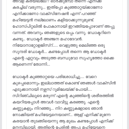
അവള് കരയില്ലേ?? ഓർക്കുമ്പോ തന്നെ എനിക്ക്
കരച്ചില് വരുന്നു… ഇതിപ്പോ കുഞ്ഞാറ്റയ്‌ക്കാണോ
എനിക്കാണോ വാക്‌സിനേഷൻ എന്ന് പറഞ്ഞ്
മഹിയേട്ടൻ നല്ലോണം കളിയാക്കുന്നുമുണ്ട്.
ഹോസ്പിറ്റലിൽ പോകാനായി ഇറങ്ങിയപ്പോഴാണ് അപ്പു
വന്നത്. അവനും ഞങ്ങളുടെ ഒപ്പം വന്നു. ഡോക്ടറിനെ
കണ്ടു.. ഡോക്ടർ അഞ്ജന മഹാദേവൻ.
നിയോനാറ്റോളജിസ്റ്….. വെളുത്തു മെലിഞ്ഞ ഒരു
സുന്ദരി ഡോക്ടർ… കണ്ടപ്പോൾ തന്നെ ആ ഡോക്ടർ
എന്റെ ഏറ്റവും അടുത്ത ബന്ധുവോ സുഹൃത്തോ ഒക്കെ
ആണെന്ന് തോന്നി…
ഡോക്ടർ കുഞ്ഞാറ്റയെ പരിശോധിച്ചു…. വേറെ
കുഴപ്പമൊന്നും ഇല്ലാത്തത് കൊണ്ട് ഞങ്ങൾ വാക്‌സിൻ
എടുക്കാനായി നഴ്സസ് റൂമിലേയ്ക്ക് പോയി….
സിറിഞ്ചിലൂടെ മരുന്ന് എന്റെ കുഞ്ഞിന്റെ ശരീരത്തിൽ
കയറിയപ്പോൾ അവൾ വാവിട്ടു കരഞ്ഞു. എന്റെ
കണ്ണുകളും നിറഞ്ഞു… നിറ കണ്ണുകളോടെ ഞാൻ
നോക്കിയത് മഹിയേട്ടനെയാണ്‌… ആള് എനിക്ക് മുന്നേ
കരയാൻ തുടങ്ങിയെന്നു ആ മുഖം കണ്ടപ്പോൾ എനിക്ക്
മനസ്സിലായി. അതിന്റെ പേരിൽ അപ്പു മഹിയേട്ടനെ