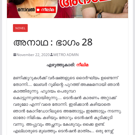
NOVEL
അനാഥ : ഭാഗം 28
November 22, 2020
METRO ADMIN
എഴുത്തുകാരി:
നീലിമ
മണിക്കൂറുകൾക്ക് വർഷങ്ങളുടെ ദൈർഘ്യം ഉണ്ടെന്ന്
തോന്നി…. ലേബർ റൂമിന്റെ പുറത്ത് അക്ഷമനായി ഞാൻ
കാത്തിരുന്നു. ഹൃദയം പെരുമ്പറ
കൊട്ടുന്നുണ്ടായിരുന്നു…. ടെൻഷൻ കാരണം അറ്റാക്ക്
വരുമോ എന്ന് വരെ തോന്നി. ഇരിക്കാൻ കഴിയാതെ
ഞാൻ കോറിഡോറിലൂടെ അങ്ങോട്ടും ഇങ്ങോട്ടും നടന്നു.
ഓരോ നിമിഷം കഴിയും തോറും ടെൻഷൻ കൂടിക്കൂടി
വന്നു. അപ്പുവും അച്ഛനും കേശുവും ഒക്കെ ഉണ്ട്.
എല്ലാരുടെ മുഖത്തും ടെൻഷൻ മാത്രം… ഒരു നേഴ്സ്