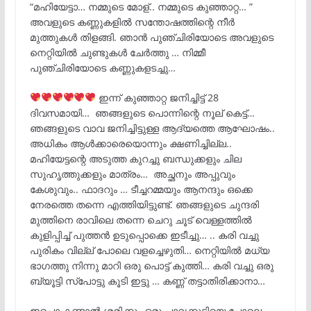
“മഹിയേട്ടാ… നമ്മുടെ മോള്.. നമ്മുടെ കുഞ്ഞാറ്റ… ”
അവളുടെ കണ്ണുകളിൽ സന്തോഷത്തിന്റെ നീർ
മുത്തുകൾ തിളങ്ങി. ഞാൻ പുഞ്ചിരിയോടെ അവളുടെ
നെറ്റിയിൽ ചുണ്ടുകൾ ചേർത്തു … നിമ്മീ
പുഞ്ചിരിയോടെ കണ്ണുകളടച്ചു…
ഇന്ന് കുഞ്ഞാറ്റ ജനിച്ചിട്ട് 28
ദിവസമായി… ഞങ്ങളുടെ പൊന്നിന്റെ നൂല് കെട്ട്…
ഞങ്ങളുടെ വാവ ജനിച്ചിട്ടുള്ള ആദ്യത്തെ ആഘോഷം..
അധികം ആൾക്കാരെയൊന്നും ക്ഷണിച്ചില്ല..
മഹിയേട്ടന്റെ അടുത്ത കുറച്ചു ബന്ധുക്കളും ചില
സുഹൃത്തുക്കളും മാത്രം… അച്ഛനും അപ്പുവും
കേശുവും.. ഫാദറും … ടീച്ചറമ്മയും ആനന്ദും ഒക്കെ
നേരത്തെ തന്നെ എത്തിയിട്ടുണ്ട്. ഞങ്ങളുടെ ചുന്ദരി
മുത്തിനെ രാവിലെ തന്നെ ചെറു ചൂട് വെള്ളത്തിൽ
കുളിപ്പിച്ച് പുത്തൻ ഉടുപ്പൊക്കെ ഇടീച്ചു… .. കരി വച്ചു
പുരികം വില്ല് പോലെ വളച്ചെഴുതി… നെറ്റിയിൽ മധ്യ
ഭാഗത്തു നിന്നു മാറി ഒരു പൊട്ട് കുത്തി… കരി വച്ചു ഒരു
ബ്യൂട്ടി സ്പോട്ടു കൂടി ഇട്ടു … കണ്ണ് തട്ടാതിരിക്കാനാ…
ഇപ്പൊ കണ്ടാൽ ശരിക്കും ഒരു പാവക്കുട്ടിയെ പോലെ