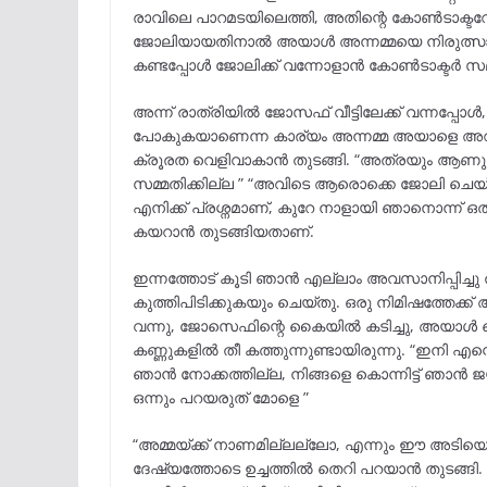
രാവിലെ പാറമടയിലെത്തി, അതിന്റെ കോൺടാക്ടറോ
ജോലിയായതിനാൽ അയാൾ അന്നമ്മയെ നിരുത്സാഹപ്
കണ്ടപ്പോൾ ജോലിക്ക് വന്നോളാൻ കോൺടാക്ടർ സമ്മ
അന്ന് രാത്രിയിൽ ജോസഫ് വീട്ടിലേക്ക് വന്നപ്പ
പോകുകയാണെന്ന കാര്യം അന്നമ്മ അയാളെ അറിയി
ക്രൂരത വെളിവാകാൻ തുടങ്ങി. “അത്രയും ആണുങ
സമ്മതിക്കില്ല ” “അവിടെ ആരൊക്കെ ജോലി ചെയ്യുന
എനിക്ക് പ്രശ്നമാണ്, കുറേ നാളായി ഞാനൊന്ന് ഒത
കയറാൻ തുടങ്ങിയതാണ്.
ഇന്നത്തോട് കൂടി ഞാൻ എല്ലാം അവസാനിപ്പിച്ച
കുത്തിപിടിക്കുകയും ചെയ്തു. ഒരു നിമിഷത്തേക്ക് 
വന്നു, ജോസെഫിന്റെ കൈയിൽ കടിച്ചു, അയാൾ കൈ 
കണ്ണുകളിൽ തീ കത്തുന്നുണ്ടായിരുന്നു. “ഇനി എ
ഞാൻ നോക്കത്തില്ല, നിങ്ങളെ കൊന്നിട്ട് ഞാൻ
ഒന്നും പറയരുത് മോളെ ”
“അമ്മയ്ക്ക് നാണമില്ലല്ലോ, എന്നും ഈ അടിയൊക
ദേഷ്യത്തോടെ ഉച്ചത്തിൽ തെറി പറയാൻ തുടങ്ങി. എ