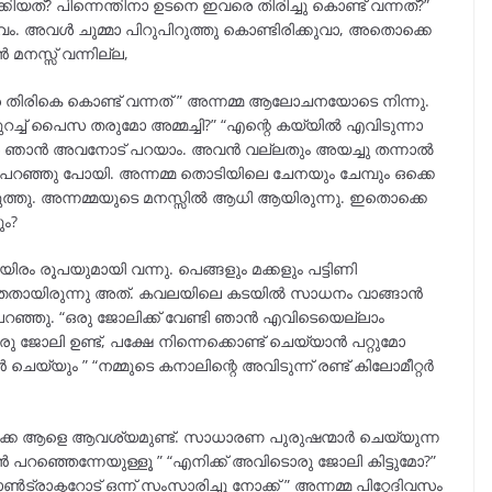
ിയത്? പിന്നെന്തിനാ ഉടനെ ഇവരെ തിരിച്ചു കൊണ്ട് വന്നത്?”
ം. അവൾ ചുമ്മാ പിറുപിറുത്തു കൊണ്ടിരിക്കുവാ, അതൊക്കെ
ൻ മനസ്സ് വന്നില്ല,
തിരികെ കൊണ്ട് വന്നത് ” അന്നമ്മ ആലോചനയോടെ നിന്നു.
 കുറച്ച് പൈസ തരുമോ അമ്മച്ചി?” “എന്റെ കയ്യിൽ എവിടുന്നാ
ഞാൻ അവനോട് പറയാം. അവൻ വല്ലതും അയച്ചു തന്നാൽ
പറഞ്ഞു പോയി. അന്നമ്മ തൊടിയിലെ ചേനയും ചേമ്പും ഒക്കെ
 കൊടുത്തു. അന്നമ്മയുടെ മനസ്സിൽ ആധി ആയിരുന്നു. ഇതൊക്കെ
ും?
ിരം രൂപയുമായി വന്നു. പെങ്ങളും മക്കളും പട്ടിണി
ുത്തതായിരുന്നു അത്. കവലയിലെ കടയിൽ സാധനം വാങ്ങാൻ
ഞ്ഞു. “ഒരു ജോലിക്ക് വേണ്ടി ഞാൻ എവിടെയെല്ലാം
ഒരു ജോലി ഉണ്ട്, പക്ഷേ നിന്നെക്കൊണ്ട് ചെയ്യാൻ പറ്റുമോ
െയ്യും ” “നമ്മുടെ കനാലിന്റെ അവിടുന്ന് രണ്ട് കിലോമീറ്റർ
ഒക്കെ ആളെ ആവശ്യമുണ്ട്. സാധാരണ പുരുഷന്മാർ ചെയ്യുന്ന
ാൻ പറഞ്ഞെന്നേയുള്ളൂ ” “എനിക്ക് അവിടൊരു ജോലി കിട്ടുമോ?”
രാക്ടറോട് ഒന്ന് സംസാരിച്ചു നോക്ക് ” അന്നമ്മ പിറ്റേദിവസം