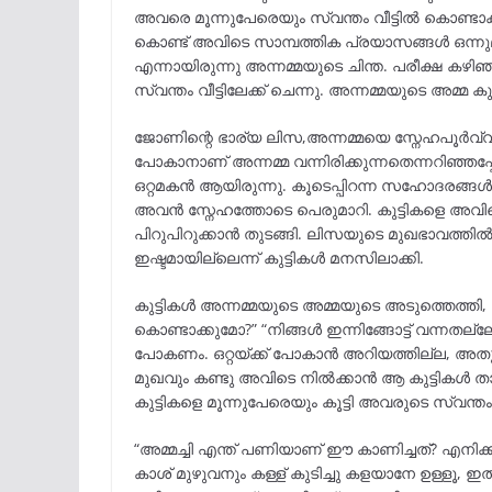
അവരെ മൂന്നുപേരെയും സ്വന്തം വീട്ടിൽ കൊണ്ടാക
കൊണ്ട് അവിടെ സാമ്പത്തിക പ്രയാസങ്ങൾ ഒന്നുമി
എന്നായിരുന്നു അന്നമ്മയുടെ ചിന്ത. പരീക്ഷ കഴിഞ്ഞു,
സ്വന്തം വീട്ടിലേക്ക് ചെന്നു. അന്നമ്മയുടെ അമ്മ കുട
ജോണിന്റെ ഭാര്യ ലിസ,അന്നമ്മയെ സ്നേഹപൂർവ്വം സ്
പോകാനാണ് അന്നമ്മ വന്നിരിക്കുന്നതെന്നറിഞ്ഞ
ഒറ്റമകൻ ആയിരുന്നു. കൂടെപ്പിറന്ന സഹോദരങ്ങൾ 
അവൻ സ്നേഹത്തോടെ പെരുമാറി. കുട്ടികളെ അവിടെ 
പിറുപിറുക്കാൻ തുടങ്ങി. ലിസയുടെ മുഖഭാവത്തിൽ
ഇഷ്ടമായില്ലെന്ന് കുട്ടികൾ മനസിലാക്കി.
കുട്ടികൾ അന്നമ്മയുടെ അമ്മയുടെ അടുത്തെത്തി,
കൊണ്ടാക്കുമോ?” “നിങ്ങൾ ഇന്നിങ്ങോട്ട് വന്നതല്ല
പോകണം. ഒറ്റയ്ക്ക് പോകാൻ അറിയത്തില്ല, അതു
മുഖവും കണ്ടു അവിടെ നിൽക്കാൻ ആ കുട്ടികൾ താല
കുട്ടികളെ മൂന്നുപേരെയും കൂട്ടി അവരുടെ സ്വന്തം 
“അമ്മച്ചി എന്ത് പണിയാണ് ഈ കാണിച്ചത്? എനിക്
കാശ് മുഴുവനും കള്ള് കുടിച്ചു കളയാനേ ഉള്ളൂ, ഇത