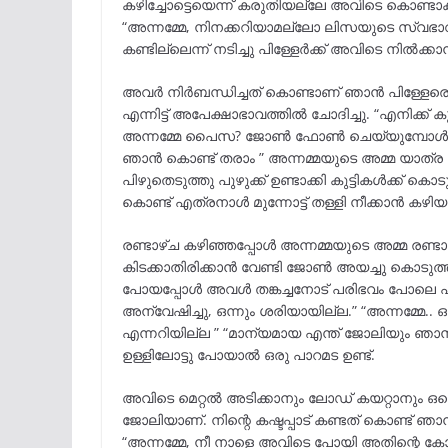
കഴിച്ചോട്ടെയെന്ന് കരുതിയല്ലേ അവിടെ കൊണ്ടാക്ക
“അന്നമ്മേ, നിനക്കറിയാമല്ലോ ലിസയുടെ സ്വഭാവ
കണ്ടില്ലെന്ന് നടിച്ചു പിള്ളേർക്ക് അവിടെ നിൽക്കാ
അവർ നിർബന്ധിച്ചത് കൊണ്ടാണ് ഞാൻ പിള്ളേരെ 
എന്നിട്ട് അപേക്ഷാഭാവത്തിൽ ചോദിച്ചു. “എനിക്ക്
അന്നമ്മേ പൈസ? ജോൺ ഫോൺ ചെയ്യുമ്പോൾ 
ഞാൻ കൊണ്ട് തരാം ” അന്നമ്മയുടെ അമ്മ യാത്ര 
പിഴുതെടുത്തു പുഴുക്ക് ഉണ്ടാക്കി കുട്ടികൾക്ക്
കൊണ്ട് എത്രനാൾ മുന്നോട്ട് തള്ളി നീക്കാൻ കഴിയ
രണ്ടാഴ്ച കഴിഞ്ഞപ്പോൾ അന്നമ്മയുടെ അമ്മ രണ്ടായ
കിടക്കാതിരിക്കാൻ വേണ്ടി ജോൺ അയച്ചു കൊട
പോയപ്പോൾ അവൾ തങ്കച്ചനോട് പരിഭവം പോലെ പറ
അന്വേഷിച്ചു, ഒന്നും ശരിയായില്ല.” “അന്നമ്മേ.. 
എന്നറിയില്ല ” “മാന്യമായ എന്ത് ജോലിയും ഞാൻ ച
ഉള്ളിലോട്ടു പോയാൽ ഒരു പാറമട ഉണ്ട്.
അവിടെ മെറ്റൽ അടിക്കാനും ലോഡ് കയറ്റാനും 
ജോലിയാണ്. നിന്റെ കഷ്ടപ്പാട് കണ്ടത് കൊണ്ട് ഞ
“അന്നമ്മേ, നീ നാളെ അവിടെ പോയി അതിന്റെ കോൺട്