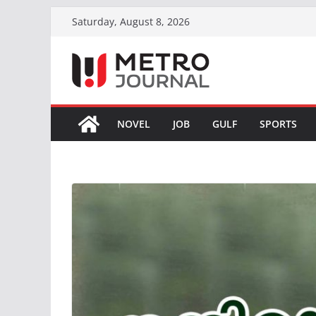
Skip
Saturday, August 8, 2026
to
content
NOVEL
JOB
GULF
SPORTS