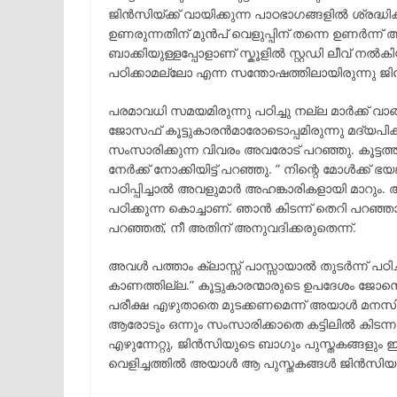
ജിൻസിയ്ക്ക് വായിക്കുന്ന പാഠഭാഗങ്ങളിൽ ശ്രദ്ധ
ഉണരുന്നതിന് മുൻപ് വെളുപ്പിന് തന്നെ ഉണർന്ന് 
ബാക്കിയുള്ളപ്പോളാണ് സ്കൂളിൽ സ്റ്റഡി ലീവ് നൽക
പഠിക്കാമല്ലോ എന്ന സന്തോഷത്തിലായിരുന്നു ജ
പരമാവധി സമയമിരുന്നു പഠിച്ചു നല്ല മാർക്ക് വാങ
ജോസഫ് കൂട്ടുകാരൻമാരോടൊപ്പമിരുന്നു മദ്യപി
സംസാരിക്കുന്ന വിവരം അവരോട് പറഞ്ഞു. കൂട്ടത്
നേർക്ക് നോക്കിയിട്ട് പറഞ്ഞു. ” നിന്റെ മോൾക്
പഠിപ്പിച്ചാൽ അവളുമാർ അഹങ്കാരികളായി മാറും. അ
പഠിക്കുന്ന കൊച്ചാണ്. ഞാൻ കിടന്ന് തെറി പറഞ
പറഞ്ഞത്, നീ അതിന് അനുവദിക്കരുതെന്ന്.
അവൾ പത്താം ക്ലാസ്സ്‌ പാസ്സായാൽ തുടർന്ന് പഠിച്
കാണത്തില്ല.” കൂട്ടുകാരന്മാരുടെ ഉപദേശം ജോസ
പരീക്ഷ എഴുതാതെ മുടക്കണമെന്ന് അയാൾ മനസില
ആരോടും ഒന്നും സംസാരിക്കാതെ കട്ടിലിൽ കിടന്ന
എഴുന്നേറ്റു, ജിൻസിയുടെ ബാഗും പുസ്തകങ്ങളും ഇരിക
വെളിച്ചത്തിൽ അയാൾ ആ പുസ്തകങ്ങൾ ജിൻസിയുടേത്