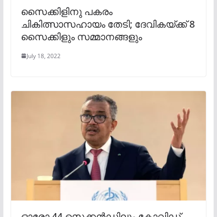
സൈക്കിളിനു പകരം
ചികിത്സാസഹായം തേടി; ദേവികയ്ക്ക് 8
സൈക്കിളും സമ്മാനങ്ങളും
July 18, 2022
ഓരോ 44 സെക്കൻഡിലും കോവിഡ്