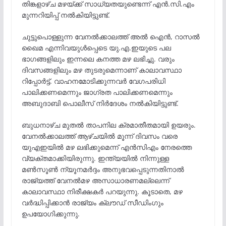
തിങ്കളാഴ്ച മഴയ്ക്ക് സാധ്യതയുണ്ടെന്ന് എൻ.സി.എം
മുന്നറിയിപ്പ് നൽകിയിട്ടുണ്ട്.
ചുട്ടുപൊള്ളുന്ന വേനൽക്കാലത്ത് അൽ ഐൻ, റാസൽ
ഖൈമ എന്നിവയുൾപ്പെടെ യു.എ.ഇയുടെ പല
ഭാഗങ്ങളിലും ഇന്നലെ കനത്ത മഴ ലഭിച്ചു. വരും
ദിവസങ്ങളിലും മഴ തുടരുമെന്നാണ് കാലാവസ്ഥാ
റിപ്പോർട്ട്. വാഹനമോടിക്കുന്നവർ വേഗപരിധി
പാലിക്കണമെന്നും ജാഗ്രത പാലിക്കണമെന്നും
അബുദാബി പൊലീസ് നിർദേശം നൽകിയിട്ടുണ്ട്.
ബുധനാഴ്ച മുതൽ താപനില ക്രമാതീതമായി ഉയരും.
വേനൽക്കാലത്ത് ആഴ്ചയിൽ മൂന്ന് ദിവസം വരെ
യുഎഇയിൽ മഴ ലഭിക്കുമെന്ന് എൻസിഎം നേരത്തെ
വ്യക്തമാക്കിയിരുന്നു. ഇന്ത്യയിൽ നിന്നുള്ള
മൺസൂൺ ന്യൂനമർദ്ദം അനുഭവപ്പെടുന്നതിനാൽ
രാജ്യത്ത് വേനൽമഴ അസാധാരണമല്ലെന്ന്
കാലാവസ്ഥാ നിരീക്ഷകർ പറയുന്നു. കൂടാതെ, മഴ
വർദ്ധിപ്പിക്കാൻ രാജ്യം ക്ലൗഡ് സീഡിംഗും
ഉപയോഗിക്കുന്നു.