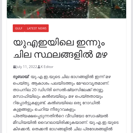
GULF
LATEST NEWS
യുഎഇയിലെ ഇന്നും
ചില സ്ഥലങ്ങളിൽ മഴ
July 11, 2022
K Editor
ദുബായ്
: യു.എ.ഇ.യുടെ ചില ഭാഗങ്ങളിൽ ഇന്ന് മഴ
പെയ്തു. ആകാശം പലയിടത്തും മേഘാവൃതമാണ്.
താപനില 20 ഡിഗ്രി സെൽഷ്യസിലേക്ക് താഴ്ന്നു.
മസാഫിയിലും കൽബയിലും മഴ പെയ്തതായും
റിപ്പോർട്ടുകളുണ്ട്. കൽബയിലെ ഒരു റോഡിൽ
കുളങ്ങളും ചെറിയ നീരുറവകളും
പ്രത്യക്ഷപ്പെടുന്നതിന്‍റെ വീഡിയോ സോഷ്യൽ
മീഡിയയിൽ വൈറലായിരിക്കുകയാണ്. യു.എ.ഇ.യുടെ
കിഴക്കൻ, തെക്കൻ ഭാഗങ്ങളിൽ ചില പ്രദേശങ്ങളിൽ