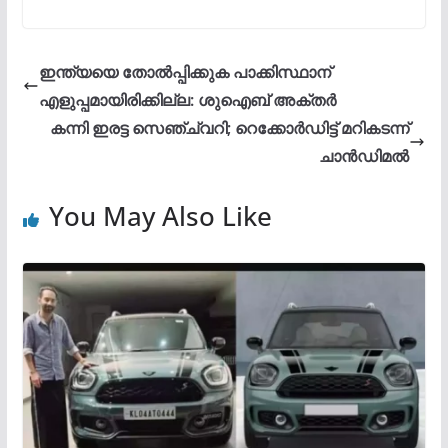
ഇന്ത്യയെ തോൽപ്പിക്കുക പാക്കിസ്ഥാന്
എളുപ്പമായിരിക്കില്ല: ശുഐബ് അക്തർ
കന്നി ഇരട്ട സെഞ്ച്വറി; റെക്കോർഡിട്ട് മറികടന്ന്
ചാൻ‍ഡിമൽ
You May Also Like