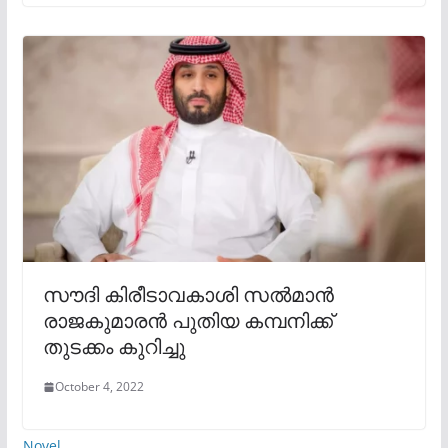
സൗദി കിരീടാവകാശി സൽമാൻ
രാജകുമാരൻ പുതിയ കമ്പനിക്ക്‌
തുടക്കം കുറിച്ചു
October 4, 2022
Novel