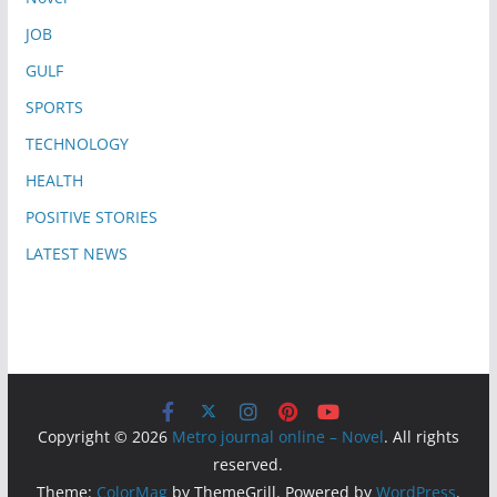
JOB
GULF
SPORTS
TECHNOLOGY
HEALTH
POSITIVE STORIES
LATEST NEWS
Copyright © 2026
Metro journal online – Novel
. All rights
reserved.
Theme:
ColorMag
by ThemeGrill. Powered by
WordPress
.