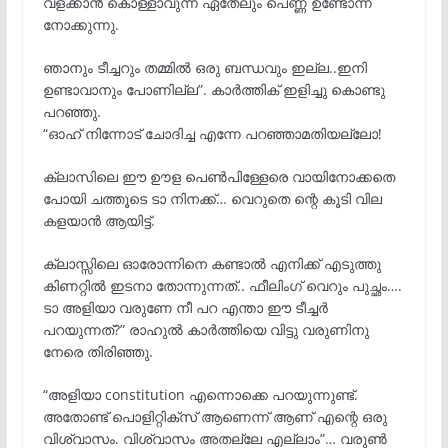
വളക്കാൻ കൊള്ളാവുന്ന ഏതേലും പെണ്ണ് ഉണ്ടോന്ന്
നോക്കുന്നു.
ഞാനും ടീച്ചറും തമ്മിൽ ഒരു ബന്ധവും ഇല്ല..ഇനി
ഉണ്ടാവാനും പോണില്ല”. കാർത്തിക് ഇളിച്ചു കൊണ്ടു
പറഞ്ഞു.
“ഓഹ് നിന്നോട് ചോദിച്ച എന്നേ പറഞ്ഞാമതിയല്ലോ!
ക്ലാസിലെ ഈ ഊള പെൺപിള്ളേരെ വായിനോക്കതെ
പോയി ചത്തൂടെ ടാ നിനക്ക്… വെറുതെ ന്റെ കൂടി വില
കളയാൻ ആയിട്ട്.
ക്ലാസ്സിലെ ഓരോന്നിനെ കണ്ടാൽ എനിക്ക് എടുത്തു
കിണറ്റിൽ ഇടനാ തോന്നുന്നത്.. ഫീലിംഗ് വെറും പുച്ഛം….
ടാ അളിയാ വരുണേ നീ പറ എന്താ ഈ ടീച്ചർ
പറയുന്നത്?” രാഹുൽ കാർത്തിയെ വിട്ടു വരുണിനു
നേരെ തിരിഞ്ഞു.
“അളിയാ constitution എന്നൊക്കെ പറയുന്നുണ്ട്.
അതോണ്ട് പൊളിറ്റിക്സ് ആണെന്ന് ആണ് എന്റെ ഒരു
വിശ്വാസം. വിശ്വാസം അതല്ലേ എല്ലാം”… വരുൺ