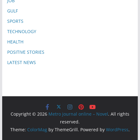
JOB
GULF
SPORTS
TECHNOLOGY
HEALTH
POSITIVE STORIES
LATEST NEWS
Copyright © 2026
Metro journal online – Novel
. All rights
reserved.
Theme:
ColorMag
by ThemeGrill. Powered by
WordPress
.