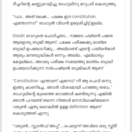
ടീച്ചറിന്റെ കണ്ണുവെട്ടിച്ചു രാഹുലിനു മറുപടി കൊടുത്തു.
“ഡാ.. അത് ഒക്കെ… പക്ഷേ ഈ constitution
എന്തോന്നാ?” രാഹുൽ വിടാൻ ഉദ്ദേശിച്ചിട്ട് ഇല്ല.
Doubt വെറുതെ ചോദിച്ചതാ… നമ്മടെ പയ്യൻ പണ്ടേ
ആളൊരു ബുജി ആണ്. പക്ഷേ പരീക്ഷക്കു മാത്രേ
ബുദ്ധി ഉപയോഗിക്കു… അല്ലാണ്ട് എന്റെ പയ്യൻമാർ
ആരും മന്ദബുദ്ധികൾ ഒന്നും അല്ല.. എല്ലാരും
കേട്ടല്ലോ…അവരു പരീക്ഷ സമയത്തു മാത്രം ബുദ്ധി
ഉപയോഗിക്കുന്ന സ്പെഷ്യൽ ബുജികൾ ആണ്
“Constitution എന്താണ് എന്നോ? നീ ആ ചെവി ഒന്നു
ഇങ്ങു കാണിച്ചേ.. ഞാൻ വിശദമായി പറഞ്ഞു തരാം.”
രാഹുലിന്റെ മുഖത്തെ ഭാവങ്ങൾ കണ്ടിരുന്നു എങ്കിൽ
ഞാൻ പറയണ്ട് തന്നെ നിങ്ങൾ മനസിലാക്കിയേനെ
വരുൺ ഏതു ലെവലിൽ ഉള്ള definition ആണ്
കൊടുത്തത് എന്നു
“വരുൺ…സ്റ്റാൻഡ് അപ്പ്‌”….പെട്ടെന്ന് അവിടെ ഒരു സ്ത്രീ