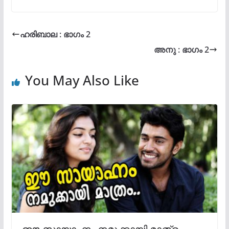
ഹരിബാല : ഭാഗം 2
അനു : ഭാഗം 2
You May Also Like