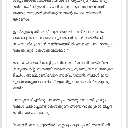
ശബ്ദം മുഴങ്ങി.മധുരമായ ശബ്ദം ആയിരുന്നില്ല ഒരു
ഗർജനം. “നീ ഇവിടെ പഠിക്കാൻ ആണോ വരുന്നത്
അതോ അടുത്ത് ഇരിക്കുന്നവന്റെ ചെവി തിന്നാൻ
ആണോ?
ഇത് എന്റെ ക്ലാസ്സ്‌ ആണ് അല്ലാണ്ട് ചന്ത ഒന്നും
അല്ല ഇങ്ങനെ കെടന്നു അലയ്ക്കാൻ. അത്രക്ക്
സംസാരിച്ചോളാൻ വയ്യയെങ്കിൽ ഉറക്കെ പറ…അപ്പോ
നമുക്ക് കൂടി കേൾക്കാമല്ലോ.”
ഈ ഡയലോഗ് കേട്ടിട്ടും നിങ്ങൾക് മനസിലായില്ലേ
ശബ്ദത്തിന്റെ ഉടമയെ? അതേ സുഹൃത്തുക്കളെ നമ്മുടെ
ടീച്ചർ… അല്ലാണ്ട് വേറെ ആര് പറയാൻ. നമ്മൾ ഇത്
എത്ര കേട്ടതാ അല്ലേ? എന്നിട്ടും നന്നായില്ല എന്നു
മാത്രം.
പറയുന്ന ടീച്ചറിനു പറഞ്ഞു പറഞ്ഞു ബോറടിച്ചാലും
നമ്മൾ ചിരിച്ചോണ്ട് കേൾക്കുന്ന അതേ വാക്കുകൾ ടീച്ചർ
ഇവിടെയും പറഞ്ഞു.
“വരുൺ ഈ കൂട്ടത്തിൽ ഏറ്റവും കുഴപ്പം നീ ആണ്. നീ