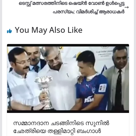
ടെസ്റ്റ് മത്സരത്തിനിടെ ഷെയ്ൻ വോൺ ഉൾപ്പെട്ട
പരസ്യം; വിമർശിച്ച് ആരാധകർ
You May Also Like
സമ്മാനദാന ചടങ്ങിനിടെ സുനില്‍
ഛേത്രിയെ തള്ളിമാറ്റി ബംഗാള്‍