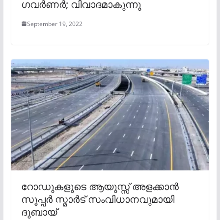
ഗവർണർ; വിവാദമാകുന്നു
September 19, 2022
റോഡുകളുടെ ആയുസ്സ് അളക്കാൻ
സൂപ്പർ സ്മാർട് സംവിധാനവുമായി
ദുബായ്