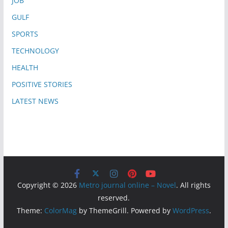
JOB
GULF
SPORTS
TECHNOLOGY
HEALTH
POSITIVE STORIES
LATEST NEWS
Copyright © 2026
Metro journal online – Novel
. All rights
reserved.
Theme:
ColorMag
by ThemeGrill. Powered by
WordPress
.