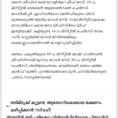
തന്നെ ലീഡ്സ് രണ്ട് ഗോളിന്‍റെ ലീഡ് നേടി. 33-ാം
മിനിറ്റിൽ ബ്രണ്ടൻ ആരോൺസൺ ചെൽസി
ഗോൾകീപ്പർ എഡ്വാർഡോ മെൻഡിയുടെ പിഴവ്
മുതലെടുത്ത് ആദ്യ ഗോൾ നേടി. നാല് മിനിറ്റിനുശേഷം
റോഡ്രിഗോ മൊറേനോ ലീഡ്സിന്‍റെ ലീഡ്
ഇരട്ടിയാക്കി. കളിയുടെ 14-ാം മിനിറ്റിൽ ചെൽസി താരം
റഹീം സ്റ്റെർലിങ് ഗോൾ നേടിയെങ്കിലും
ഓഫ്സൈഡായതിനാൽ ഗോളനുവദിച്ചില്ല.
രണ്ടാം പകുതിയുടെ 69-ാം മിനിറ്റിൽ ജാക്ക് ഹാരിസൺ
ലീഡ്സിനായി മൂന്നാം ഗോൾ നേടി. 84-ാം മിനിറ്റില്‍
ചെല്‍സി പ്രതിരോധതാരം കൗലിബാലി രണ്ടാം മഞ്ഞ
കാര്‍ഡ് വാങ്ങി പുറത്തായതോടെ മുന്‍ ചാമ്പ്യന്‍മാരുടെ
പതനം സമ്പൂര്‍ണമായി.
തടിമിടുക്ക് കൂട്ടണ്ട; ആരോഗ്യകരമായ ഭക്ഷണം
കഴിപ്പിക്കാൻ ‘സ്വഹി’
ട്രെയിന്‍ തട്ടി പരിക്കേറ്റ വിദ്യാർഥിനിയുടെ പിതാവിന്