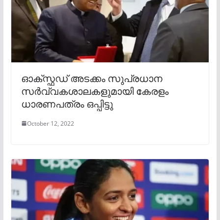
ഓക്സ്ഫഡ് അടക്കം സുപ്രധാന
സര്‍വ്വകശാലകളുമായി കേരളം
ധാരണപത്രം ഒപ്പിട്ടു
October 12, 2022