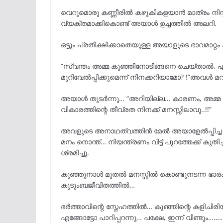
വെറുമൊരു കണ്ണീരിൽ കഴുകികളയാൻ മാത്രം നിസ
വ്യക്തമാക്കികൊണ്ട് അയാൾ ഉച്ചത്തിൽ അലറി.
ഒട്ടും പ്രതീക്ഷിക്കാതെയുള്ള അയാളുടെ ഭാവമാറ്റം
“സ്വന്തം അമ്മ കുഞ്ഞിനോടിങ്ങനെ ചെയ്‌താൽ
മുറിവേൽപ്പിക്കുമെന്ന് നിനക്കറിയാമോ? !”അവൾ മ
അയാൾ തുടർന്നു… “അറിയില്ല… കാരണം, അമ്മ എന
വികാരത്തിന്റെ തീവ്രത നിനക്ക് മനസ്സിലാവൂ..!!”
അവളുടെ അനാഥത്വത്തിൻ മേൽ അയാളേൽപ്പിച്ച ആദ്
മനം നൊന്ത്… നിയന്ത്രണം വിട്ട് പുറത്തേക്ക് കു
ശ്രമിച്ചു.
കുഞ്ഞുനാൾ മുതൽ മനസ്സിൽ കൊണ്ടുനടന്ന ഭാരം… 
കുടുംബജീവിതത്തിൽ…
ഭർത്താവിന്റെ സ്നേഹത്തിൽ… കുഞ്ഞിന്റെ കളിചിര
എങ്ങോട്ടോ പാറിപ്പറന്നു… പക്ഷേ, ഇന്ന് വീണ്ടും……