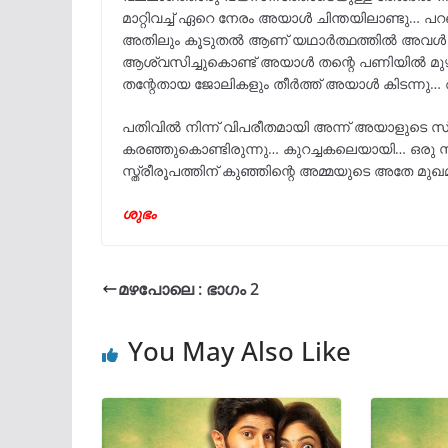
മാറ്റിവച്ച് ഏറെ നേരം അയാൾ ചിന്തയിലാണ്ടു… 
അതിലും കൂടുതൽ ആണ് യഥാർത്ഥത്തിൽ അവൾ അർഹ
ആശ്വസിച്ചുകൊണ്ട് അയാൾ തന്റെ പണിയിൽ മുഴ
തന്റേതായ ജോലികളും തീർത്ത് അയാൾ കിടന്നു… അന
പതിവിൽ നിന്ന് വിപരീതമായി അന്ന് അയാളുടെ സ്വ
കരഞ്ഞുകൊണ്ടിരുന്നു… കുറച്ചകലെയായി… ഒരു സ
സ്ത്രീരൂപത്തിന് കുഞ്ഞിന്റെ അമ്മയുടെ അതേ മുഖ
ശുഭം
മഴപോലെ : ഭാഗം 2
You May Also Like