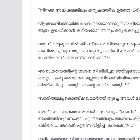
“നിനക്ക് അല്പമെങ്കിലും മനുഷ്യത്വം ഉണ്ടോ പ
വീട്ടുജോലിക്കിടയിൽ ചെറുതായൊന്ന് മുറിവ് പറ്റി
ആഴം ഊഹിക്കാൻ കഴിയുമോ? അതും ഒരു കൊച്ചു 
ഞാനീ മരുഭൂമിയിൽ കിടന്ന് ചോര നീരാക്കുന്നതും 
പണിയെടുക്കുന്നതും പലപ്പോഴും പട്ടിണി കിടന്ന് 
വേണ്ടിയാണ്.. അവന് വേണ്ടി മാത്രം.
അനാഥത്വത്തിന്റെ വേദന നീ തിരിച്ചറിഞ്ഞിട്ടുണ്ട
തെറ്റാ… ഒരു അനാഥപെണ്ണായ നിനക്ക് ജീവിതം തന്ന
പ്രതീക്ഷിച്ചു… തെറ്റ്… എന്റെ മാത്രം തെറ്റ്…!!”
സാരിത്തലപ്പ്കൊണ്ട് മുഖമമർത്തി തുടച്ച് അവൾ 
അത് വക വക്കാതെ അയാൾ തുടർന്നു… “ചെല്ല്… അടുക
അമർത്തിവച്ച് നോക്ക്… എത്രത്തോളം ആനന്ദം കിട്
പ്രിയാ….. മേലാൽ എന്നെ വിളിച്ചു പോകരുത്….”
വല്ലാത്തൊരു വ്യസനത്തോടെയുള്ള തേങ്ങൽ നി