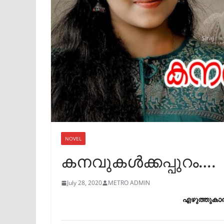
NOVEL
കനവുകൾക്കപ്പുറം….
July 28, 2020
METRO ADMIN
എഴുത്തുകാര