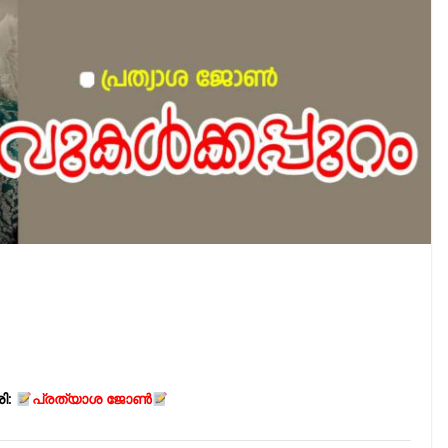
ി:
പ്രത്യാശ ജോൺ