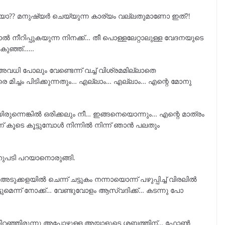
്രിയാ?? മനുഷ്യർ ചെയ്യുന്ന കാര്യം വല്ലതുമാണോ ഇത്?!
യാൽ നീറിപ്പുകയുന്ന നിനക്ക്… തീ പൊള്ളലേറ്റാലുള്ള വേദനയുടെ
കുഞ്ഞ്……
അവധി പോലും വേണ്ടെന്ന് വച്ച് വിശ്രമമില്ലാതെ
വരെ മിച്ചം പിടിക്കുന്നതും… എല്ലാം… എല്ലാം… എന്റെ മോനു
ായിരുന്നെങ്കിൽ ഒരിക്കലും നീ… ഇങ്ങനെയൊന്നും… എന്റെ മാത്രം
് കൂടെ കൂട്ടുമ്പോൾ നിന്നിൽ നിന്ന് ഞാൻ പലതും
മറുപടി പറയാനൊരുങ്ങി.
്കളയിൽ ചെന്ന് ചട്ടുകം നന്നായൊന്ന് പഴുപ്പിച്ച് വിരലിൽ
ടുമെന്ന് നോക്ക്… വേണ്ടുവോളം ആസ്വദിക്ക്… കടന്നു പോ
റഞ്ഞിരുന്നു അപ്പോഴുള്ള അയാളുടെ ശബ്ദത്തിന്… ഫോൺ