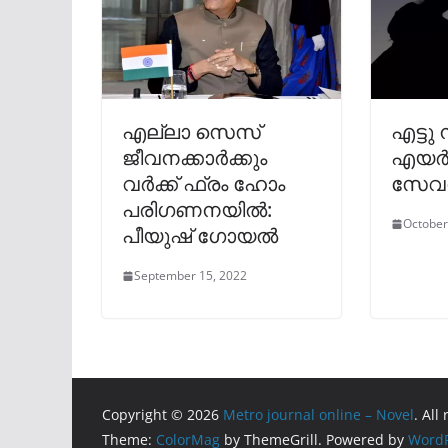
എല്ലാ സെസ്
എട്ടു
ജീവനക്കാര്‍ക്കും
എയർ
വര്‍ക്ക് ഫ്രം ഹോം
സേവന
പരിഗണനയില്‍:
October
പീയുഷ് ഗോയല്‍
September 15, 2022
Copyright © 2026
Metro journal online – Novel
. All
Theme:
ColorMag
by ThemeGrill. Powered by
WordP