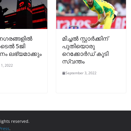
 നഗരങ്ങളിൽ
മിച്ചൽ സ്റ്റാർക്കിന്
ടെൽ 5ജി
പുതിയൊരു
ം ലഭ്യമാക്കും
റെക്കോർഡ് കൂടി
സ്വന്തം
 1, 2022
September 3, 2022
 rights reserved.
ress
.