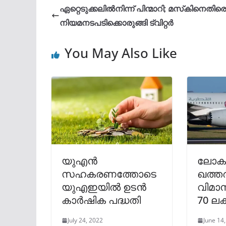
ഏറ്റെടുക്കലില്‍നിന്ന് പിന്മാറി; മസ്‌കിനെതിരെ
നിയമനടപടിക്കൊരുങ്ങി ട്വിറ്റര്‍
You May Also Like
യുഎൻ
ലോകക
സഹകരണത്തോടെ
ഖത്തർ
യുഎഇയിൽ ഉടൻ
വിമാന
കാർഷിക പദ്ധതി
70 ലക
July 24, 2022
June 14