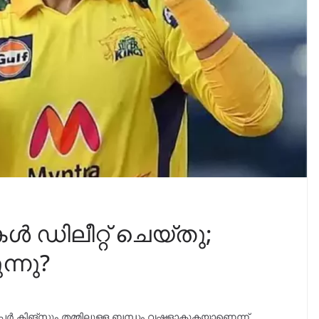
ുകൾ ഡിലീറ്റ് ചെയ്തു;
്നു?
പ്പർ കിങ്സും തമ്മിലുള്ള ബന്ധം വഷളാകുകയാണെന്ന്