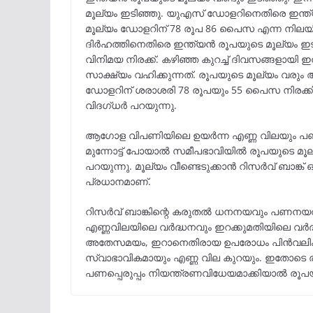
മൂല്യം ഇടിഞ്ഞു. യുഎസ് ഡോളറിനെതിരെ ഇന്ത്
മൂല്യം ഡോളറിന് 78 രൂപ 86 പൈസ എന്ന നിലയ
ദിർഹത്തിനെതിരെ ഇന്ത്യൻ രൂപയുടെ മൂല്യം ഇ
വിനിമയ നിരക്ക്. കഴിഞ്ഞ കുറച്ച് ദിവസങ്ങളായി
സാക്ഷ്യം വഹിക്കുന്നത്. രൂപയുടെ മൂല്യം വര
ഡോളറിന് ശരാശരി 78 രൂപയും 55 പൈസ നിരക്കിൽ
വിദഗ്ധർ പറയുന്നു.
ആഗോള വിപണിയിലെ ഉയർന്ന എണ്ണ വിലയും പണപ്പെര
മുന്നോട്ട് പോയാൽ സമീപഭാവിയിൽ രൂപയുടെ മൂല്
പറയുന്നു. മൂല്യം വീണ്ടെടുക്കാൻ റിസർവ് ബാങ്ക്
പ്രധാനമാണ്.
റിസർവ് ബാങ്കിന്റെ കരുതൽ ധനനയവും പണനയവുമാ
എണ്ണവിലയിലെ വർദ്ധനവും ഇറക്കുമതിയിലെ വർദ
അതേസമയം, ഇറാനെതിരായ ഉപരോധം പിൻവലിക്കുക
സ്വാഭാവികമായും എണ്ണ വില കുറയും. ഇതോടെ രാജ്
പണപ്പെരുപ്പം നിയന്ത്രണവിധേയമാക്കിയാൽ രൂപയ