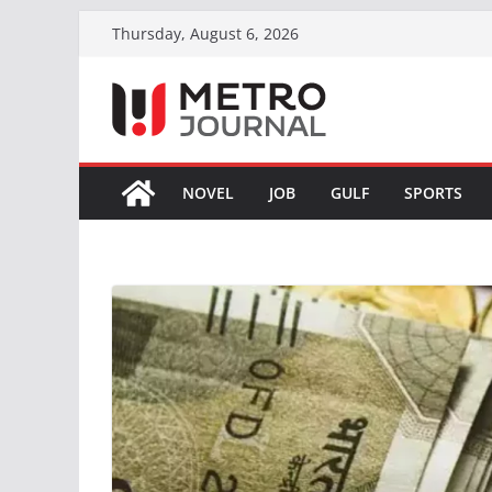
Skip
Thursday, August 6, 2026
to
content
NOVEL
JOB
GULF
SPORTS