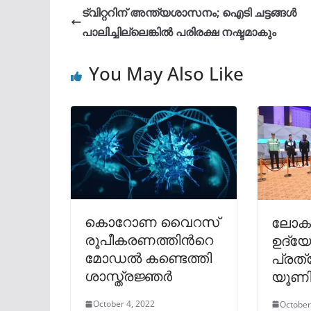
ട്വിറ്ററിന് അന്ത്യശാസനം; ഐടി ചട്ടങ്ങള്‍
പാലിച്ചില്ലെങ്കില്‍ പരിരക്ഷ നഷ്ടമാകും
You May Also Like
കൊറോണ വൈറസ്
ലോകക
രൂപീകരണത്തിന്‍റെ
ഉദ്യ
മോഡല്‍ കണ്ടെത്തി
പ്രത
ശാസ്ത്രജ്ഞർ
യൂണ
October 4, 2022
October