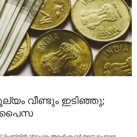
്യം വീണ്ടും ഇടിഞ്ഞു;
86 പൈസ
്ന് വിപണിയിൽ വ്യാപാരം ആരംഭിച്ചപ്പോൾ തന്നെ രൂപയുടെ