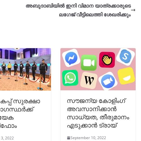
അബുദാബിയിൽ ഇനി വിമാന യാത്രക്കാരുടെ
ലഗേജ് വീട്ടിലെത്തി ശേഖരിക്കും
സൗജന്യ കോളിംഗ്
പ്പ് സുരക്ഷാ
അവസാനിക്കാൻ
ോഗസ്ഥർക്ക്
സാധ്യത, തീരുമാനം
്യേക
എടുക്കാൻ ട്രായ്
ിഫോം
September 10, 2022
 3, 2022