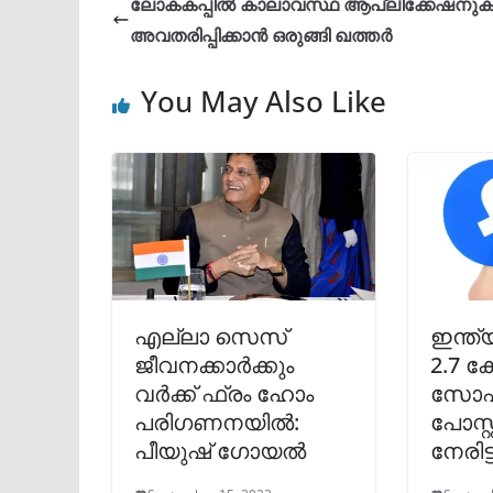
ലോകകപ്പിൽ കാലാവസ്ഥ ആപ്ലിക്കേഷനു
അവതരിപ്പിക്കാൻ ഒരുങ്ങി ഖത്തർ
You May Also Like
എല്ലാ സെസ്
ഇന്ത്
ജീവനക്കാര്‍ക്കും
2.7 ക
വര്‍ക്ക് ഫ്രം ഹോം
സോഷ്
പരിഗണനയില്‍:
പോസ്റ
പീയുഷ് ഗോയല്‍
നേരിട്