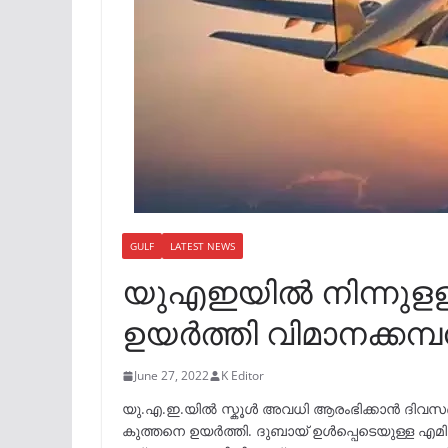
GULF
LATEST NEWS
യുഎഇയില്‍ നിന്നുളള ട
ഉയർത്തി വിമാനക്കമ
June 27, 2022
K Editor
യു.എ.ഇ.യിൽ സ്കൂൾ അവധി ആരംഭിക്കാൻ ദിവസങ്ങൾ 
കുത്തനെ ഉയർത്തി. ദുബായ് ഉൾപ്പെടെയുള്ള എമ