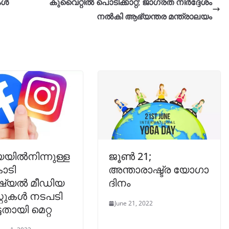
കൾ
കുവൈറ്റിൽ പൊടിക്കാറ്റ്; ജാഗ്രത നിർദ്ദേശം
നൽകി ആഭ്യന്തര മന്ത്രാലയം
യയില്‍നിന്നുള്ള
ജൂൺ 21;
ോടി
അന്താരാഷ്ട്ര യോഗാ
യല്‍ മീഡിയ
ദിനം
്റുകള്‍ നടപടി
June 21, 2022
ടതായി മെറ്റ