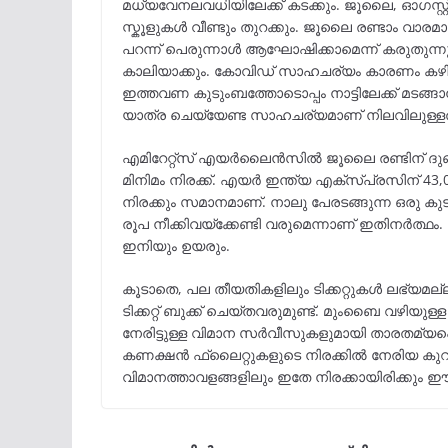
മധ്യവേനലവധിയിലേക്ക് കടക്കും. ജൂലൈ, ഓഗസ്റ
സ്കൂളുകൾ വീണ്ടും തുറക്കും. ജൂലൈ രണ്ടാം വാര
പറന്ന് പെരുന്നാള്‍ ആഘോഷിക്കാമെന്ന് കരുതുന്നു
കാലിയാക്കും. കോവിഡ് സാഹചര്യം കാരണം കഴിഞ്ഞ
ഇത്തവണ കുടുംബത്തോടൊപ്പം നാട്ടിലേക്ക് മടങ്ങാനുള
യാത്ര ചെയ്യേണ്ട സാഹചര്യമാണ് നിലവിലുള്ളത
എമിറേറ്റ്സ് എയർലൈൻസിൽ ജൂലൈ രണ്ടിന് ദുബായി
മിനിമം നിരക്ക്. എയർ ഇന്ത്യ എക്സ്പ്രസിന് 43,
നിരക്കും സമാനമാണ്. നാലു പേരടങ്ങുന്ന ഒരു കുടും
രൂപ നീക്കിവയ്ക്കേണ്ടി വരുമെന്നാണ് ഇതിനർത്ഥ
ഇനിയും ഉയരും.
കൂടാതെ, പല തീയതികളിലും ടിക്കറ്റുകൾ ലഭ്യമല്ല. ട
ടിക്കറ്റ് ബുക്ക് ചെയ്തവരുമുണ്ട്. മുംബൈ വഴിയുള
നേരിട്ടുള്ള വിമാന സർവീസുകളുമായി താരതമ്യപ്
കണക്ഷൻ ഫ്ലൈറ്റുകളുടെ നിരക്കിൽ നേരിയ കുറവുണ
വിമാനത്താവളങ്ങളിലും ഇതേ നിരക്കായിരിക്കും ഈ