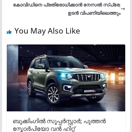
കോവിഡിനെ പ്രതിരോധിക്കാൻ നേസൽ സ്പ്രേ;
ഉടൻ വിപണിയിലെത്തും
You May Also Like
ബുക്കിംഗില്‍ സൂപ്പര്‍സ്റ്റാര്‍; പുത്തന്‍
സ്കോര്‍പിയോ വൻ ഹിറ്റ്