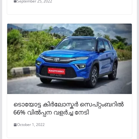
September 25, 2022
ടൊയോട്ട കിർലോസ്കർ സെപ്റ്റംബറിൽ
66% വിൽപ്പന വളർച്ച നേടി
October 1, 2022