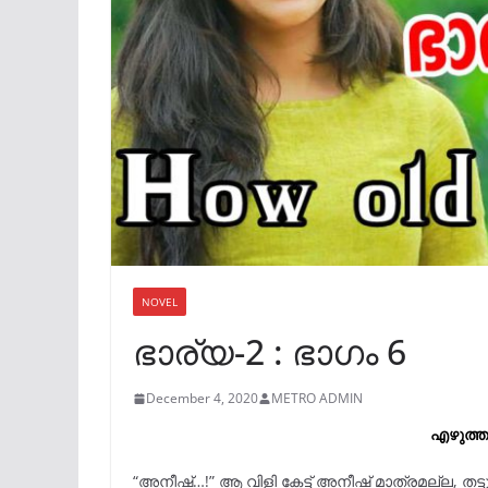
NOVEL
ഭാര്യ-2 : ഭാഗം 6
December 4, 2020
METRO ADMIN
എഴുത്ത
“അനീഷ്…!” ആ വിളി കേട്ട് അനീഷ് മാത്രമല്ല, തട