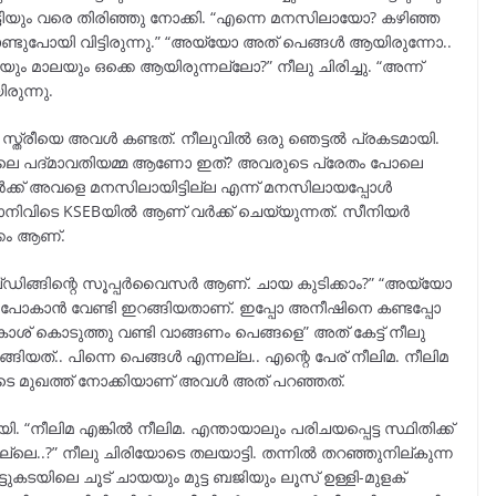
കുട്ടിയും വരെ തിരിഞ്ഞു നോക്കി. “എന്നെ മനസിലായോ? കഴിഞ്ഞ
ണ്ടുപോയി വിട്ടിരുന്നു.” “അയ്യോ അത് പെങ്ങൾ ആയിരുന്നോ..
യും മാലയും ഒക്കെ ആയിരുന്നല്ലോ?” നീലു ചിരിച്ചു. “അന്ന്
ുന്നു.
സ്ത്രീയെ അവൾ കണ്ടത്. നീലുവിൽ ഒരു ഞെട്ടൽ പ്രകടമായി.
്തിലെ പദ്മാവതിയമ്മ ആണോ ഇത്? അവരുടെ പ്രേതം പോലെ
ക്ക് അവളെ മനസിലായിട്ടില്ല എന്ന് മനസിലായപ്പോൾ
ഞാനിവിടെ KSEBയിൽ ആണ് വർക്ക് ചെയ്യുന്നത്. സീനിയർ
കം ആണ്.
ിങ്ങിന്റെ സൂപ്പർവൈസർ ആണ്. ചായ കുടിക്കാം?” “അയ്യോ
പോകാൻ വേണ്ടി ഇറങ്ങിയതാണ്. ഇപ്പോ അനീഷിനെ കണ്ടപ്പോ
ാശ് കൊടുത്തു വണ്ടി വാങ്ങണം പെങ്ങളെ” അത് കേട്ട് നീലു
ാങ്ങിയത്.. പിന്നെ പെങ്ങൾ എന്നല്ല.. എന്റെ പേര് നീലിമ. നീലിമ
ീയുടെ മുഖത്ത് നോക്കിയാണ് അവൾ അത് പറഞ്ഞത്.
. “നീലിമ എങ്കിൽ നീലിമ. എന്തായാലും പരിചയപ്പെട്ട സ്ഥിതിക്ക്
ോ അല്ലെ..?” നീലു ചിരിയോടെ തലയാട്ടി. തന്നിൽ തറഞ്ഞുനില്കുന്ന
കടയിലെ ചൂട് ചായയും മുട്ട ബജിയും ലൂസ് ഉള്ളി-മുളക്