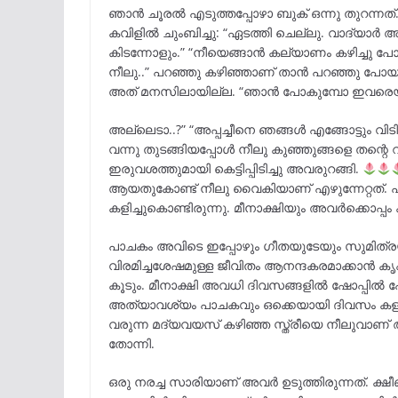
ഞാൻ ചൂരൽ എടുത്തപ്പോഴാ ബുക് ഒന്നു തുറന്നത്
കവിളിൽ ചുംബിച്ചു: “ഏടത്തി ചെല്ലു. വാദ്യാർ അവ
കിടന്നോളും.” “നീയെങ്ങാൻ കല്യാണം കഴിച്ചു 
നീലു..” പറഞ്ഞു കഴിഞ്ഞാണ് താൻ പറഞ്ഞു പോയത
അത് മനസിലായില്ല. “ഞാൻ പോകുമ്പോ ഇവരെയു
അല്ലെടാ..?” “അപ്പച്ചീനെ ഞങ്ങൾ എങ്ങോട്ടും വിടി
വന്നു തുടങ്ങിയപ്പോൾ നീലു കുഞ്ഞുങ്ങളെ തന്
ഇരുവശത്തുമായി കെട്ടിപ്പിടിച്ചു അവരുറങ്ങി.
ആയതുകോണ്ട് നീലു വൈകിയാണ് എഴുന്നേറ്റത്. പ്ര
കളിച്ചുകൊണ്ടിരുന്നു. മീനാക്ഷിയും അവർക്കൊപ്പം 
പാചകം അവിടെ ഇപ്പോഴും ഗീതയുടേയും സുമിത്ര
വിരമിച്ചശേഷമുള്ള ജീവിതം ആനന്ദകരമാക്കാൻ കൃഷി
കൂടും. മീനാക്ഷി അവധി ദിവസങ്ങളിൽ ഷോപ്പിൽ പോക
അത്യാവശ്യം പാചകവും ഒക്കെയായി ദിവസം കളയും.
വരുന്ന മദ്യവയസ് കഴിഞ്ഞ സ്ത്രീയെ നീലുവാണ് 
തോന്നി.
ഒരു നരച്ച സാരിയാണ് അവർ ഉടുത്തിരുന്നത്. ക്ഷ