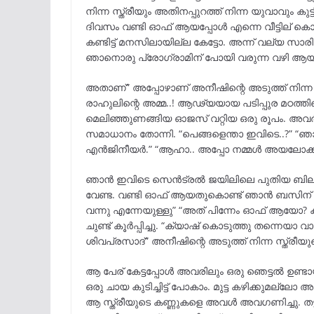
നിന്ന സ്ത്രീയും അതിനപ്പുറത്ത് നിന്ന യുവാവും 
ദിവസം വണ്ടി ഓഫ് ആയപ്പോൾ എന്നെ വീട്ടില് കൊ
കണ്ടിട്ട് മനസിലായില്ല കേട്ടോ. അന്ന് വല്യ സാരി
ഞാനൊരു പ്രോഗ്രാമിന് പോയി വരുന്ന വഴി ആയിര
അതാണ്” അപ്പോഴാണ് അനീഷിന്റെ അടുത്ത് നിന്ന 
രാഹുലിന്റെ അമ്മ..! ആഢ്യയായ പടിപ്പുര മഠത
മെലിഞ്ഞുണങ്ങിയ ഓജസ് വറ്റിയ ഒരു രൂപം. അവർ
സമാധാനം തോന്നി. “പെങ്ങളെന്താ ഇവിടെ..?” “
എൻജിനീയർ.” “ആഹാ.. അപ്പോ നമ്മൾ അയലോക്
ഞാൻ ഇവിടെ സെൻട്രൽ ജയിലിലെ പുതിയ ബില്ഡ
വേണ്ട. വണ്ടി ഓഫ് ആയതുകൊണ്ട് ഞാൻ ബസിന് 
വന്നു എന്നേയുള്ളു” “അത് പിന്നേം ഓഫ് ആയോ? ക
ചുണ്ട് കൂർപ്പിച്ചു. “ക്യാഷ് കൊടുത്തു തന്നെയാ വ
ശിവപ്രസാദ്” അനീഷിന്റെ അടുത്ത് നിന്ന സ്ത്ര
ആ പേര് കേട്ടപ്പോൾ അവരിലും ഒരു ഞെട്ടൽ ഉണ്ടായി
ഒരു ചായ കുടിച്ചിട്ട് പോകാം. മുട്ട കഴിക്കുമല്ല
ആ സ്ത്രീയുടെ കണ്ണുകളെ അവൾ അവഗണിച്ചു. തട്ടു