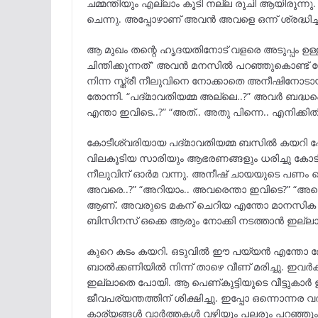
ചമ്മന്തിയും എല്ലാം കൂടി നല്ല രുചി ആയിരുന്ന
ചെന്നു. അപ്പോഴാണ് അവൻ അവളെ ഒന്ന് ശ്രദ്ധിച്ച
ആ മുഖം തന്റെ ഹൃദയതിനോട് വളരെ അടുപ്പം ഉള
ചിന്തിക്കുന്നത്” അവൻ മനസിൽ പറഞ്ഞുകൊണ്ട് 
നിന്ന സ്ത്രീ നീലുവിനെ നോക്കാതെ അനീഷിനോടാ
തോന്നി. “പദ്മാവതിയമ്മ അല്ലെ..?” അവർ ബദ്ധപ്പെ
എന്താ ഇവിടെ..?” “അത്.. അതു പിന്നെ.. എനിക്കിതി
കോടീശ്വരിയായ പദ്മാവതിയമ്മ ബസിൽ കയറി പോക
വിലകൂടിയ സാരിയും ആഭരണങ്ങളും ധരിച്ചു കോ
നീലുവിന് ഓർമ വന്നു. അനീഷ് ചായയുടെ പണം കൊട
അവരെ..?” “അറിയാം.. അവരെന്താ ഇവിടെ?” “അ
ആണ്. അവരുടെ മകന് ചെറിയ എന്തോ മാനസിക പ്രശ
ബിസിനസ് ഒക്കെ ആരും നോക്കി നടത്താൻ ഇല്ലാത
കുറെ കടം കയറി. ഒടുവിൽ ഈ പയ്യൻ എന്തോ ദേഷ
ബാൽക്കണിയിൽ നിന്ന് താഴെ വീണ് മരിച്ചു. ഇവർ
ഇല്ലാതെ പോയി. ആ പെണ്കുട്ടിയുടെ വീട്ടുകാർ ഇ
ജീവപര്യന്തത്തിന് ശിക്ഷിച്ചു. ഇപ്പോ ഒന്നൊന
കാര്യങ്ങൾ വാർത്തകൾ വഴിയും പലരും പറഞ്ഞും അറ