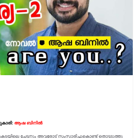
ുകാരി:
ആഷ ബിനിൽ
്ടുകടയിലെ ചേട്ടനും അവരോട് സംസാരിച്ചുകൊണ്ട് തൊട്ടടുത്തു