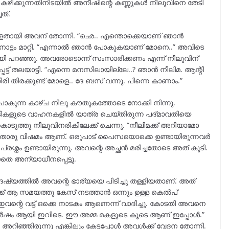
ു. കഴിക്കുന്നതിനിടയിൽ അനീഷിന്റെ കണ്ണുകൾ നീലുവിനെ തേടി
ത്.
്ളതായി അവന് തോന്നി. “ഛെ.. എന്തൊക്കെയാണ് ഞാൻ
നോട്ടം മാറ്റി. “എന്നാൽ ഞാൻ പോകുകയാണ് മോനെ..” അവിടെ
യി പറഞ്ഞു. അവരോടൊന്ന് സംസാരിക്കണം എന്ന് നീലുവിന്
ട്ട് തലയാട്ടി. “എന്നെ മനസിലായില്ലേ..? ഞാൻ നീലിമ. ആന്റി
രി തിരക്കുണ്ട് മോളെ.. ദേ ബസ് വന്നു. പിന്നെ കാണാം.”
ുന്ന കാഴ്ച നീലു കൗതുകത്തോടെ നോക്കി നിന്നു.
ടികളുടെ വാഹനകളിൽ യാത്ര ചെയ്തിരുന്ന പദ്മാവതിയെ
ുത്തു നീലുവിനരികിലേക്ക് ചെന്നു. “നീലിമക്ക് അറിയാമോ
തൊരു വിഷമം ആണ്. ഒരുപാട് പൈസയൊക്കെ ഉണ്ടായിരുന്നവർ
്നം ഉണ്ടായിരുന്നു. അവന്റെ അച്ഛൻ മരിച്ചതോടെ അത് കൂടി.
െ അന്യാധീനപ്പെട്ടു.
്യത്തിൽ അവന്റെ ഭാര്യയെ പിടിച്ചു തള്ളിയതാണ്. അത്
ക്ക് ആ സമയത്തു കേസ് നടത്താൻ ഒന്നും ഉള്ള കെൽപ്
വന്റെ വട്ട് ഒക്കെ നാടകം ആണെന്ന് വാദിച്ചു. കോടതി അവനെ
്നര വർഷം ആയി ഇവിടെ. ഈ അമ്മ മകളുടെ കൂടെ ആണ് ഇപ്പോൾ.”
ിഞ്ഞിരുന്നു എങ്കിലും കേട്ടപ്പോൾ അവൾക്ക് വേദന തോന്നി.