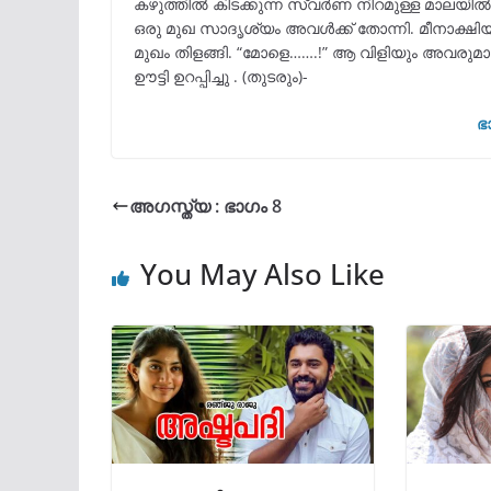
കഴുത്തിൽ കിടക്കുന്ന സ്വർണ നിറമുള്ള മാലയ
ഒരു മുഖ സാദൃശ്യം അവൾക്ക് തോന്നി. മീനാക്ഷിയ
മുഖം തിളങ്ങി. “മോളെ…….!” ആ വിളിയും അവരുമ
ഊട്ടി ഉറപ്പിച്ചു . (തുടരും)-
ഭ
അഗസ്ത്യ : ഭാഗം 8
You May Also Like