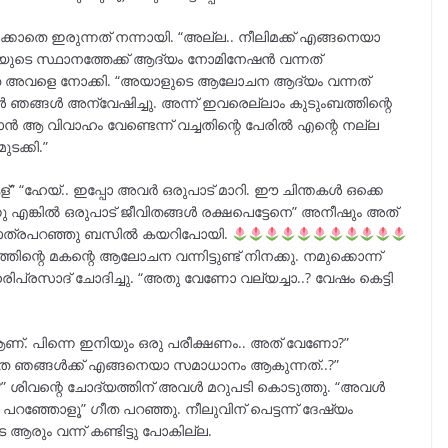
ക്കാതെ ഇരുന്നത് നന്നായി. “അല്ല.. നീലിമക്ക് എങ്ങനെയാ
ുടെ സ്ഥാനത്തേക്ക് ആദ്യം നോമിനേഷൻ വന്നത്
ാതെ അവളെ നോക്കി. “അയാളുടെ ആലോചന ആദ്യം വന്നത്
ൾ ഞങ്ങൾ അന്വേഷിച്ചു. അന്ന് ഇവരെല്ലാം കുടുംബത്തിന്റെ
. ഞാൻ ആ വിവാഹം വേണ്ടെന്ന് വച്ചതിന്റെ പേരിൽ എന്റെ നല്ല
ക്കി.”
“ഹേയ്.. ഇപ്പോ അവർ ഒരുപാട് മാറി. ഈ ചിന്തകൾ ഒക്കെ
ന്നു എങ്കിൽ ഒരുപാട് ജീവിതങ്ങൾ രക്ഷപെട്ടേനെ” അനീഷും അത്
 യാത്രപറഞ്ഞു ബസിൽ കയറിപോയി.
റെ മകന്റെ ആലോചന വന്നിട്ടുണ്ട് നിനക്കു. നമുക്കൊന്ന്
പ്രസാദ് ചോദിച്ചു. “അതു വേണോ വല്യച്ചാ..? വേഷം കെട്ടി
 ആണ്. പിന്നെ ഇനിയും ഒരു പരീക്ഷണം.. അത് വേണോ?”
ാതെ ഞങ്ങൾക്ക് എങ്ങനെയാ സമാധാനം ആകുന്നത്..?”
?” ശിവന്റെ ചോദ്യത്തിന് അവൾ മറുപടി കൊടുത്തു. “അവൾ
ഞ്ഞോളൂ” ഗീത പറഞ്ഞു. നീലുവിന് പെട്ടന്ന് ദേഷ്യം
രും വന്ന് കണ്ടിട്ടു പോകില്ല.