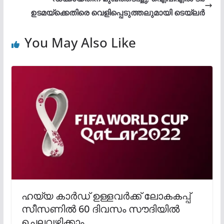
ഉടമയ്‌ക്കെതിരെ വെളിപ്പെടുത്തലുമായി ടെയ്‌ലര്‍
You May Also Like
ഹയ്യ കാർഡ് ഉള്ളവർക്ക് ലോകകപ്പ്
സീസണിൽ 60 ദിവസം സൗദിയിൽ
ചെലവഴിക്കാം