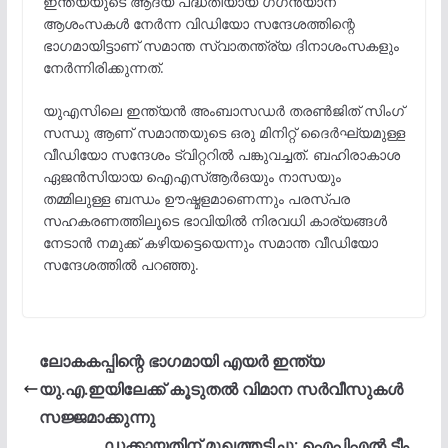
ഇന്ത്യയുടെ ആദ്യ പദ്ധതിയായ ഗഗന്‍യാന്
ആശംസകള്‍ നേര്‍ന്ന വിഡിയോ സന്ദേശത്തിന്റെ
ഭാഗമായിട്ടാണ് സമാന്ത സ്വാതന്ത്ര്യ ദിനാശംസകളും
നേർന്നിരിക്കുന്നത്.
യുഎസിലെ ഇന്ത്യൻ അംബാസഡർ തരൺജിത് സിംഗ്
സന്ധു ആണ് സമാന്തയുടെ ഒരു മിനിറ്റ് ദൈർഘ്യമുള്ള
വീഡിയോ സന്ദേശം ട്വിറ്ററിൽ പങ്കുവച്ചത്. ബഹിരാകാശ
ഏജൻസിയായ ഐഎസ്ആർഒയും നാസയും
തമ്മിലുള്ള ബന്ധം ഊഷ്മളമാണെന്നും പരസ്പര
സഹകരണത്തിലൂടെ ഭാവിയിൽ നിരവധി കാര്യങ്ങൾ
നേടാൻ നമുക്ക് കഴിയട്ടെയെന്നും സമാന്ത വീഡിയോ
സന്ദേശത്തിൽ പറഞ്ഞു.
ലോകകപ്പിന്റെ ഭാഗമായി എയർ ഇന്ത്യ
യു.എ.ഇയിലേക്ക് കൂടുതൽ വിമാന സർവീസുകൾ
സജ്ജമാക്കുന്നു
ഡക്കായതിന് മുഖത്തടിച്ചു; ഐപിഎല്‍ ടീം