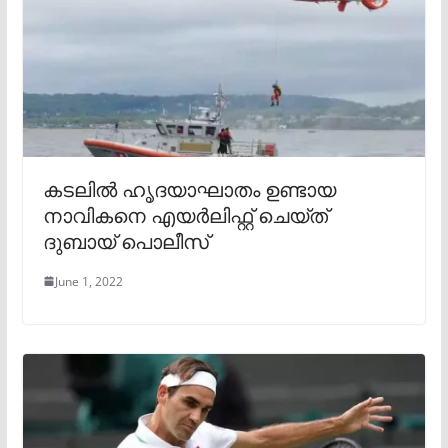
കടലിൽ ഹൃദയാഘാതം ഉണ്ടായ
നാവികനെ എയർലിഫ്റ്റ് ചെയ്ത്
ദുബായ് പൊലീസ്
June 1, 2022