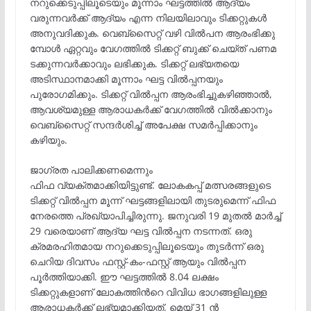
നറുക്കെടുപ്പിലൂടെയും മൂന്നാം ഘട്ടത്തിൽ ആദ്യം
വരുന്നവർക്ക് ആദ്യം എ​ന്ന നി​ല​യി​ലാ​വും ടി​ക്ക​റ്റു​ക​ൾ
അ​നു​വ​ദി​ക്കു​ക. വെ​ബ്​​സൈ​റ്റ്​ വ​ഴി വി​ൽ​പ​ന ആ​രം​ഭി​ക്കു​
മ്പോ​ൾ ഏ​റ്റ​വും വേ​ഗ​ത്തി​ൽ ടി​ക്ക​റ്റ്​ ബു​ക്ക്​ ചെ​യ്ത്​ പ​ണ​മ​
ട​ക്കു​ന്ന​വ​ർ​ക്കാ​വും ല​ഭി​ക്കു​ക. ടിക്കറ്റ് ലഭ്യതയെ
അടിസ്ഥാനമാക്കി മൂന്നാം ഘട്ട വിൽപ്പനയും
പുരോഗമിക്കും. ടിക്കറ്റ് വിൽപ്പന ആരംഭിച്ചുകഴിഞ്ഞാൽ,
ആവശ്യമുള്ള ആരാധകർക്ക് വേഗത്തിൽ വിൽക്കാനും
വെബ്സൈറ്റ് സന്ദർശിച്ച് അപേക്ഷ സമർപ്പിക്കാനും
കഴിയും.
ജാഗ്രത പാലിക്കണമെന്നും
ഫിഫ വ്യക്തമാക്കിയിട്ടുണ്ട്. ലോകകപ്പ് മത്സരങ്ങളുടെ
ടിക്കറ്റ് വിൽപ്പന മൂന്ന് ഘട്ടങ്ങളിലായി തുടരുമെന്ന് ഫിഫ
നേരത്തെ പ്രഖ്യാപിച്ചിരുന്നു. ജനുവരി 19 മുതൽ മാർച്ച്
29 വരെയാണ് ആദ്യ ഘട്ട വിൽപ്പന നടന്നത്. ഒരു
ക്രമരഹിതമായ നറുക്കെടുപ്പിലൂടെയും തുടർന്ന് ഒരു
ചെറിയ ദിവസം ഫസ്റ്റ്-കം-ഫസ്റ്റ് ആയും വിൽപ്പന
പൂർത്തിയാക്കി. ഈ ഘട്ടത്തിൽ 8.04 ലക്ഷം
ടിക്കറ്റുകളാണ് ലോകത്തിൻറെ വിവിധ ഭാഗങ്ങളിലുള്ള
ആരാധകർക്ക് ലഭ്യമാക്കിയത്. മെയ് 31 ൻ