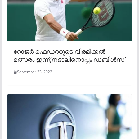
റോജർ ഫെഡററുടെ വിരമിക്കൽ
മത്സരം ഇന്ന്;നദാലിനൊപ്പം ഡബിൾസ്
September 23, 2022