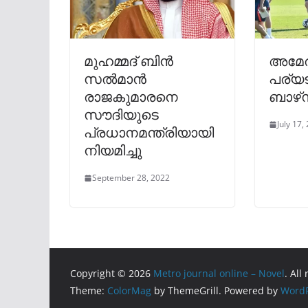
മുഹമ്മദ് ബിന്‍
അമേര
സല്‍മാൻ
പര്യ
രാജകുമാരനെ
ബാഴ്‌
സൗദിയുടെ
July 17,
പ്രധാനമന്ത്രിയായി
നിയമിച്ചു
September 28, 2022
Copyright © 2026
Metro journal online – Novel
. All
Theme:
ColorMag
by ThemeGrill. Powered by
WordP