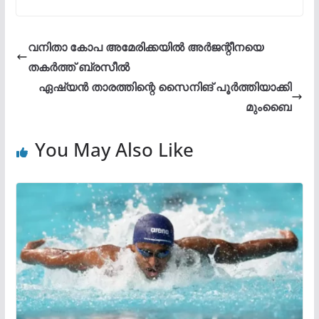
വനിതാ കോപ അമേരിക്കയിൽ അർജന്റീനയെ
തകർത്ത് ബ്രസീൽ
ഏഷ്യൻ താരത്തിന്റെ സൈനിങ് പൂർത്തിയാക്കി
മുംബൈ
You May Also Like