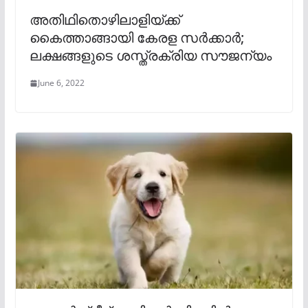
അതിഥിതൊഴിലാളിയ്ക്ക്
കൈത്താങ്ങായി കേരള സർക്കാർ;
ലക്ഷങ്ങളുടെ ശസ്ത്രക്രിയ സൗജന്യം
June 6, 2022