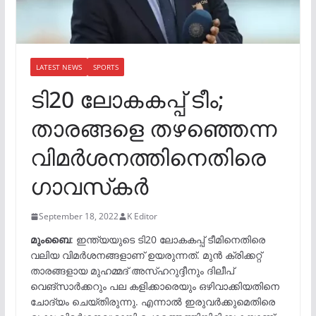
LATEST NEWS
SPORTS
ടി20 ലോകകപ്പ് ടീം;
താരങ്ങളെ തഴഞ്ഞെന്ന
വിമർശനത്തിനെതിരെ
ഗാവസ്‍കർ
September 18, 2022
K Editor
മുംബൈ
: ഇന്ത്യയുടെ ടി20 ലോകകപ്പ് ടീമിനെതിരെ
വലിയ വിമർശനങ്ങളാണ് ഉയരുന്നത്. മുൻ ക്രിക്കറ്റ്
താരങ്ങളായ മുഹമ്മദ് അസ്ഹറുദ്ദീനും ദിലീപ്
വെങ്സാർക്കറും പല കളിക്കാരെയും ഒഴിവാക്കിയതിനെ
ചോദ്യം ചെയ്തിരുന്നു. എന്നാൽ ഇരുവർക്കുമെതിരെ