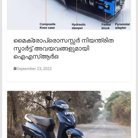
മൈക്രോപ്രൊസസ്സർ നിയന്ത്രിത
സ്മാർട്ട് അവയവങ്ങളുമായി
ഐഎസ്ആർഒ
September 23, 2022