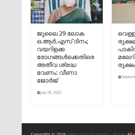
ജൂലൈ 29 ലോക
വെള്ള
ഒ.ആര്‍.എസ് ദിനം;
രൂക്
വയറിളക്ക
പാകി
രോഗങ്ങള്‍ക്കെതിരെ
മലേറ
അതീവ ശ്രദ്ധ
രൂക്ഷ
വേണം: വീണാ
Septemb
ജോര്‍ജ്
July 28, 2022
Copyright © 2026
Metro journal online – Novel
. All