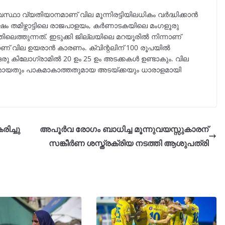
സ്ഥാ വ്യതിയാനമാണ് വില മൂന്നിരട്ടിയിലധികം വർദ്ധിക്കാൻ
 തമിഴ്നാട്ടിലെ രാജപാളയം, കർണാടകയിലെ മംഗളൂരു
ിലെത്തുന്നത്. ഇടുക്കി ജില്ലയിലെ മറയൂരിൽ നിന്നാണ്
ാണ് വില ഉയരാൻ കാരണം. ക്വിന്റലിന് 100 രൂപയിൽ
രു കിലോഗ്രാമിൽ 20 ഉം 25 ഉം അടക്കകൾ ഉണ്ടാകും. വില
മോശമായതും പാകമാകാത്തതുമായ അടയ്ക്കയും ധാരാളമായി
ിച്ചു
അപൂർവ രോഗം ബാധിച്ച മൂന്നുവയസ്സുകാരന്
സങ്കീർണ ശസ്ത്രക്രിയ നടത്തി ആശുപത്രി