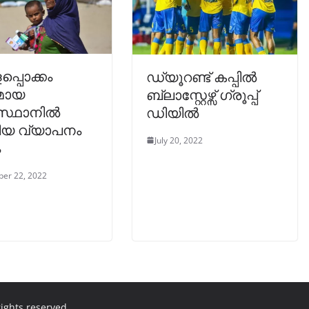
പ്പൊക്കം
ഡ്യൂറണ്ട് കപ്പിൽ
ഷമായ
ബ്ലാസ്റ്റേഴ്സ് ഗ്രൂപ്പ്
സ്ഥാനിൽ
ഡിയിൽ
ിയ വ്യാപനം
July 20, 2022
ം
er 22, 2022
 rights reserved.