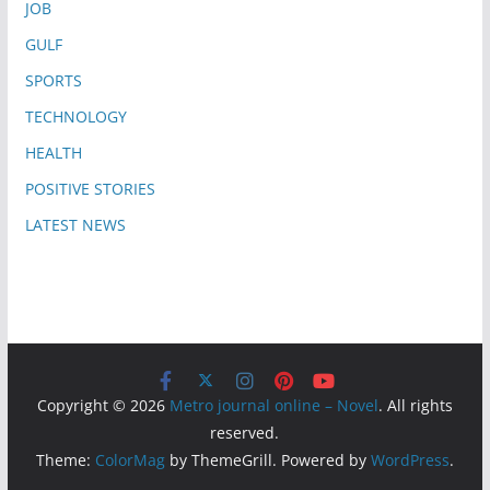
JOB
GULF
SPORTS
TECHNOLOGY
HEALTH
POSITIVE STORIES
LATEST NEWS
Copyright © 2026
Metro journal online – Novel
. All rights
reserved.
Theme:
ColorMag
by ThemeGrill. Powered by
WordPress
.