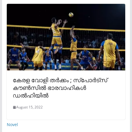
കേരള വോളി തർക്കം ; സ്പോർട്സ്
കൗൺസിൽ ഭാരവാഹികൾ
ഡൽഹിയിൽ
August 15, 2022
Novel