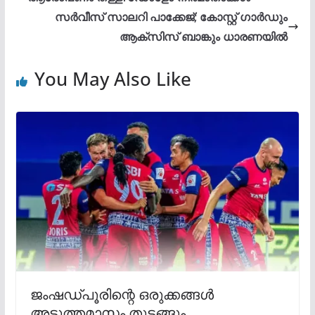
സര്‍വീസ് സാലറി പാക്കേജ്; കോസ്റ്റ് ഗാര്‍ഡും
ആക്സിസ് ബാങ്കും ധാരണയില്‍
You May Also Like
ജംഷഡ്പൂരിന്റെ ഒരുക്കങ്ങൾ
അടുത്തമാസം തുടങ്ങും