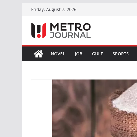
Skip
Friday, August 7, 2026
to
content
NOVEL
JOB
GULF
SPORTS