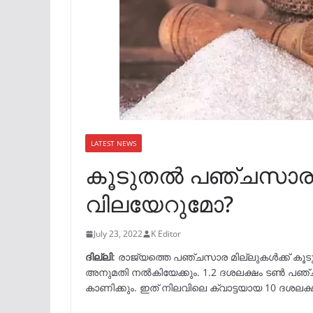
LATEST NEWS
കൂടുതൽ പഞ്ചസാര 
വിലയേറുമോ?
July 23, 2022
K Editor
ദില്ലി
: രാജ്യത്തെ പഞ്ചസാര മില്ലുകൾക്ക് കൂ
അനുമതി നൽകിയേക്കും. 1.2 ദശലക്ഷം ടൺ പഞ്ച
കാണിക്കും. ഇത് നിലവിലെ ക്വാട്ടയായ 10 ദശലക്ഷ