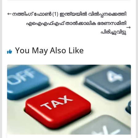
നത്തിംഗ് ഫോൺ (1) ഇന്ത്യയിൽ വിൽപ്പനക്കെത്തി
എഐഎഫ്എഫ് താൽക്കാലിക ഭരണസമിതി
പിരിച്ചുവിട്ടു
You May Also Like