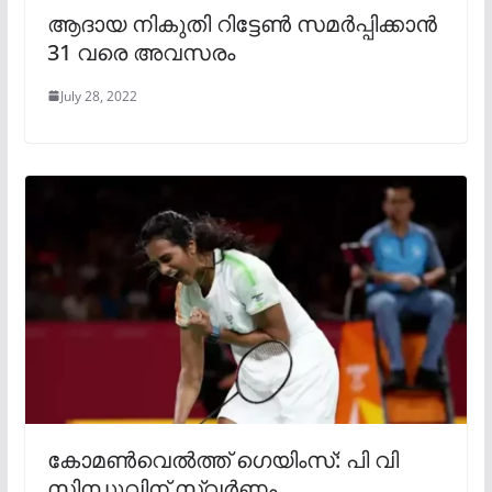
ആദായ നികുതി റിട്ടേൺ സമർപ്പിക്കാൻ
31 വരെ അവസരം
July 28, 2022
കോമണ്‍വെല്‍ത്ത് ഗെയിംസ്: പി വി
സിന്ധുവിന് സ്വര്‍ണം