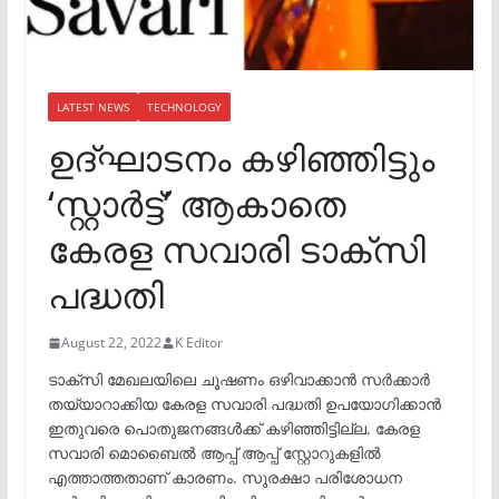
LATEST NEWS
TECHNOLOGY
ഉദ്ഘാടനം കഴിഞ്ഞിട്ടും
‘സ്റ്റാര്‍ട്ട്’ ആകാതെ
കേരള സവാരി ടാക്‌സി
പദ്ധതി
August 22, 2022
K Editor
ടാക്സി മേഖലയിലെ ചൂഷണം ഒഴിവാക്കാൻ സർക്കാർ
തയ്യാറാക്കിയ കേരള സവാരി പദ്ധതി ഉപയോഗിക്കാൻ
ഇതുവരെ പൊതുജനങ്ങൾക്ക് കഴിഞ്ഞിട്ടില്ല. കേരള
സവാരി മൊബൈൽ ആപ്പ് ആപ്പ് സ്റ്റോറുകളിൽ
എത്താത്തതാണ് കാരണം. സുരക്ഷാ പരിശോധന