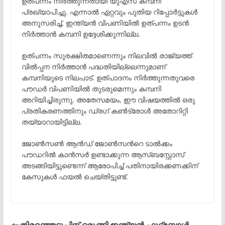
ഉത്പന്നം നിർത്തുന്നതായി യുഎസ് കമ്പനി
പ്രഖ്യാപിച്ചു. എന്നാൽ ഏറ്റവും പുതിയ റിപ്പോർട്ടുകൾ
അനുസരിച്ച്, ഇന്ത്യൻ വിപണിയിൽ ഉത്പന്നം ഉടൻ
നിർത്താൻ കമ്പനി ഉദ്ദേശിക്കുന്നില്ല.
ഉത്പന്നം സുരക്ഷിതമാണെന്നും നിലവിൽ രാജ്യത്ത്
വിൽപ്പന നിർത്താൻ പദ്ധതിയില്ലെന്നുമാണ്
കമ്പനിയുടെ നിലപാട്. ഉത്പാദനം നിർത്തുന്നതുവരെ
പൗഡർ വിപണിയിൽ തുടരുമെന്നും കമ്പനി
അറിയിച്ചിരുന്നു. അതേസമയം, ഈ വിഷയത്തിൽ ഒരു
പ്രതികരണത്തിനും ഡ്രഗ് കൺട്രോൾ അതോറിറ്റി
തയ്യാറായിട്ടില്ല.
ജോൺസൺ ആൻഡ് ജോൺസന്‍റെ ടാൽക്കം
പൗഡറിൽ കാൻസർ ഉണ്ടാക്കുന്ന ആസ്ബസ്റ്റോസ്
അടങ്ങിയിട്ടുണ്ടെന്ന് ആരോപിച്ച് പതിനായിരക്കണക്കിന്
കേസുകൾ ഫയൽ ചെയ്തിട്ടുണ്ട്.