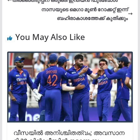
തിരഞ്ഞെടുപ്പിന് ഒരുങ്ങി ഇന്ത്യൻ ഫുട്ബോൾ
നാസയുടെ മെഗാ മൂണ്‍ റോക്കറ്റ് ഇന്ന്
ബഹിരാകാശത്തേക്ക് കുതിക്കും
You May Also Like
വീസയിൽ അനിശ്ചിതത്വം; അവസാന