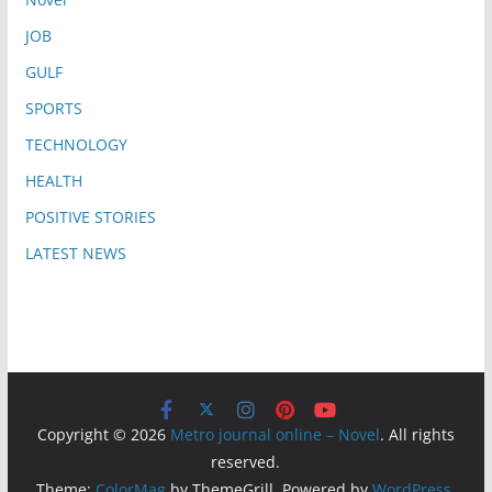
JOB
GULF
SPORTS
TECHNOLOGY
HEALTH
POSITIVE STORIES
LATEST NEWS
Copyright © 2026
Metro journal online – Novel
. All rights
reserved.
Theme:
ColorMag
by ThemeGrill. Powered by
WordPress
.