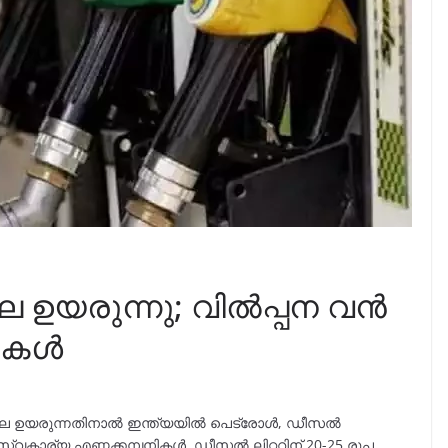
ല ഉയരുന്നു; വിൽപ്പന വന്‍
ികള്‍
 വില ഉയരുന്നതിനാൽ ഇന്ത്യയിൽ പെട്രോൾ, ഡീസൽ
സ്വകാര്യ എണ്ണക്കമ്പനികൾ. ഡീസൽ ലിറ്ററിന് 20-25 രൂപ