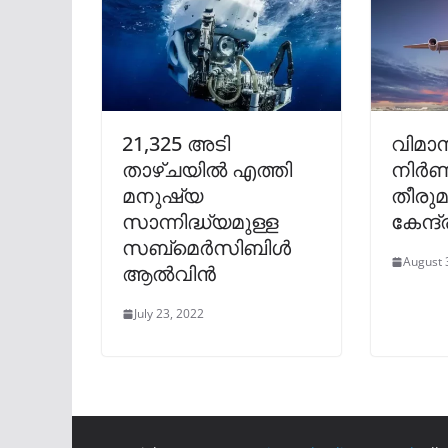
21,325 അടി
വിമാന
താഴ്ചയിൽ എത്തി
നിർ
മനുഷ്യ
തീരു
സാന്നിദ്ധ്യമുള്ള
കേന്ദ
സബ്മെർസിബിൾ
August 
ആൽവിൻ
July 23, 2022