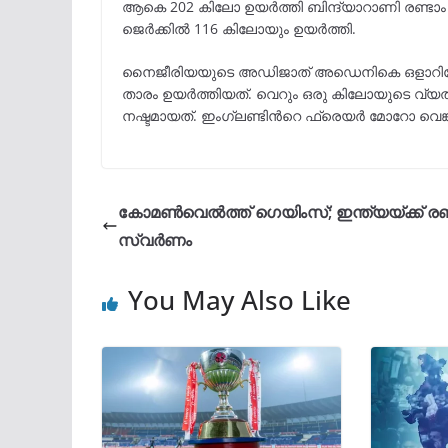
ആകെ 202 കിലോ ഉയർത്തി ബിന്ദ്യാറാണി രണ്ടാം 
ജെർക്കിൽ 116 കിലോയും ഉയർത്തി.
നൈജീരിയയുടെ അഡിജാത് അഡെനികെ ഒളാറിന
താരം ഉയർത്തിയത്. വെറും ഒരു കിലോയുടെ വ്
നഷ്ടമായത്. ഇംഗ്ലണ്ടിന്‍റെ ഫ്രെയർ മോറോ വെങ്
കോമണ്‍വെല്‍ത്ത് ഗെയിംസ്; ഇന്ത്യയ്ക്ക് രണ
സ്വര്‍ണം
You May Also Like