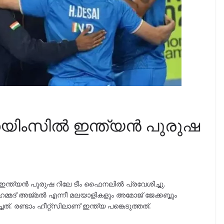
ിംസിൽ ഇന്ത്യൻ പുരുഷ
്ത്യൻ പുരുഷ റിലേ ടീം ഫൈനലിൽ പ്രവേശിച്ചു.
മ്മദ് അജ്മല്‍ എന്നീ മലയാളികളും അമോജ് ജേക്കബ്ബും
്. രണ്ടാം ഹീറ്റ്‌സിലാണ് ഇന്ത്യ പങ്കെടുത്തത്.