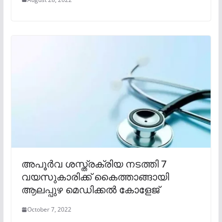
അപൂർവ ശസ്ത്രക്രിയ നടത്തി 7
വയസുകാരിക്ക് കൈത്താങ്ങായി
ആലപ്പുഴ മെഡിക്കൽ കോളേജ്
October 7, 2022