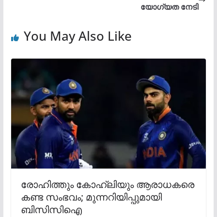
യോഗ്യത നേടി
You May Also Like
രോഹിത്തും കോഹ്‌ലിയും ആരാധകരെ
കണ്ട സംഭവം; മുന്നറിയിപ്പുമായി
ബിസിസിഐ