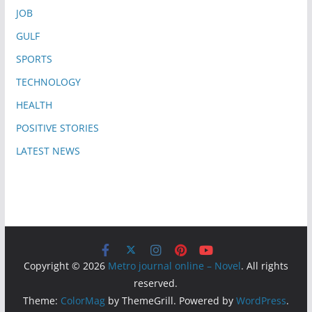
JOB
GULF
SPORTS
TECHNOLOGY
HEALTH
POSITIVE STORIES
LATEST NEWS
Copyright © 2026
Metro journal online – Novel
. All rights
reserved.
Theme:
ColorMag
by ThemeGrill. Powered by
WordPress
.