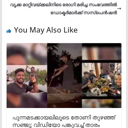
വൃക്ക മാറ്റിവയ്ക്കലിനിടെ രോഗി മരിച്ച സംഭവത്തിൽ
ഡോക്ടർമാർക്ക് സസ്പെൻഷൻ
You May Also Like
പുന്നമടക്കായലിലൂടെ തോണി തുഴഞ്ഞ്
സഞ്ജു; വിഡിയോ പങ്കുവച്ച് താരം