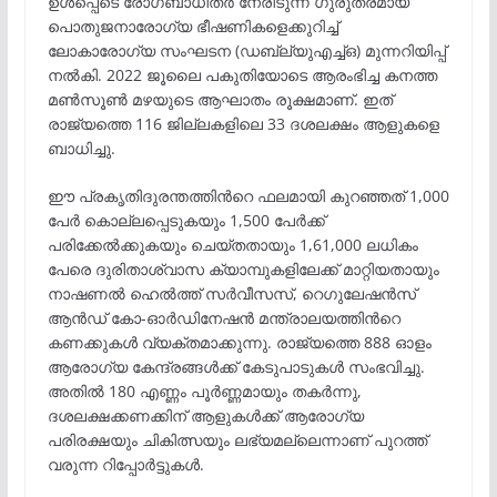
ഉൾപ്പെടെ രോഗബാധിതർ നേരിടുന്ന ഗുരുതരമായ
പൊതുജനാരോഗ്യ ഭീഷണികളെക്കുറിച്ച്
ലോകാരോഗ്യ സംഘടന (ഡബ്ല്യുഎച്ച്ഒ) മുന്നറിയിപ്പ്
നൽകി. 2022 ജൂലൈ പകുതിയോടെ ആരംഭിച്ച കനത്ത
മൺസൂൺ മഴയുടെ ആഘാതം രൂക്ഷമാണ്. ഇത്
രാജ്യത്തെ 116 ജില്ലകളിലെ 33 ദശലക്ഷം ആളുകളെ
ബാധിച്ചു.
ഈ പ്രകൃതിദുരന്തത്തിന്‍റെ ഫലമായി കുറഞ്ഞത് 1,000
പേർ കൊല്ലപ്പെടുകയും 1,500 പേർക്ക്
പരിക്കേൽക്കുകയും ചെയ്തതായും 1,61,000 ലധികം
പേരെ ദുരിതാശ്വാസ ക്യാമ്പുകളിലേക്ക് മാറ്റിയതായും
നാഷണൽ ഹെൽത്ത് സർവീസസ്, റെഗുലേഷൻസ്
ആൻഡ് കോ-ഓർഡിനേഷൻ മന്ത്രാലയത്തിന്‍റെ
കണക്കുകൾ വ്യക്തമാക്കുന്നു. രാജ്യത്തെ 888 ഓളം
ആരോഗ്യ കേന്ദ്രങ്ങൾക്ക് കേടുപാടുകൾ സംഭവിച്ചു.
അതിൽ 180 എണ്ണം പൂർണ്ണമായും തകർന്നു,
ദശലക്ഷക്കണക്കിന് ആളുകൾക്ക് ആരോഗ്യ
പരിരക്ഷയും ചികിത്സയും ലഭ്യമല്ലെന്നാണ് പുറത്ത്
വരുന്ന റിപ്പോർട്ടുകൾ.