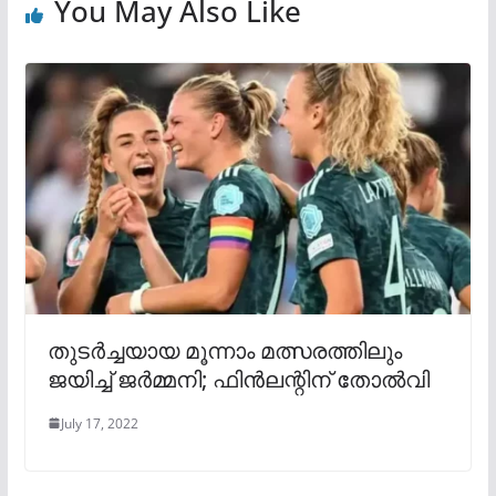
You May Also Like
തുടർച്ചയായ മൂന്നാം മത്സരത്തിലും
ജയിച്ച് ജർമ്മനി; ഫിൻലന്റിന് തോൽവി
July 17, 2022