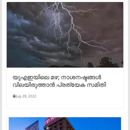
യുഎഇയിലെ മഴ; നാശനഷ്ടങ്ങൾ
വിലയിരുത്താൻ പ്രത്യേക സമിതി
July 28, 2022