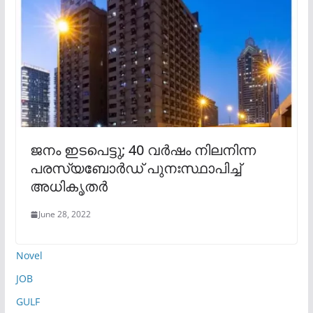
ജനം ഇടപെട്ടു; 40 വർഷം നിലനിന്ന
പരസ്യബോർഡ് പുനഃസ്ഥാപിച്ച്
അധികൃതർ
June 28, 2022
Novel
JOB
GULF