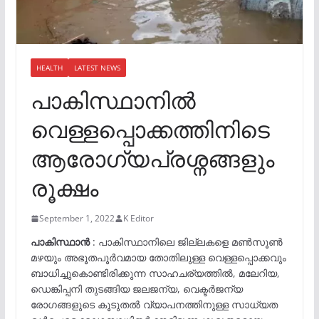
HEALTH
LATEST NEWS
പാകിസ്ഥാനിൽ
വെള്ളപ്പൊക്കത്തിനിടെ
ആരോഗ്യപ്രശ്നങ്ങളും
രൂക്ഷം
September 1, 2022
K Editor
പാകിസ്ഥാൻ
: പാകിസ്ഥാനിലെ ജില്ലകളെ മൺസൂൺ
മഴയും അഭൂതപൂർവമായ തോതിലുള്ള വെള്ളപ്പൊക്കവും
ബാധിച്ചുകൊണ്ടിരിക്കുന്ന സാഹചര്യത്തിൽ, മലേറിയ,
ഡെങ്കിപ്പനി തുടങ്ങിയ ജലജന്യ, വെക്ടർജന്യ
രോഗങ്ങളുടെ കൂടുതൽ വ്യാപനത്തിനുള്ള സാധ്യത