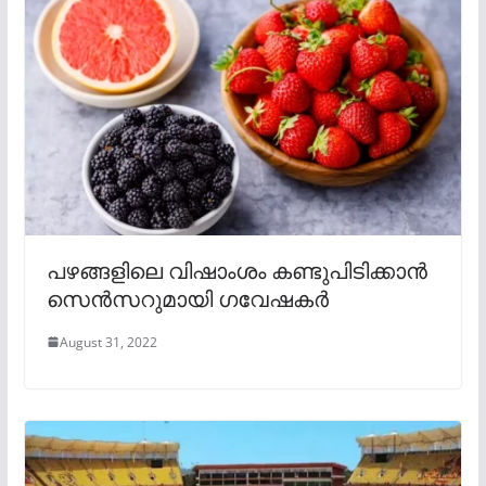
പഴങ്ങളിലെ വിഷാംശം കണ്ടുപിടിക്കാൻ
സെൻസറുമായി ഗവേഷകർ
August 31, 2022