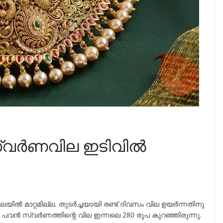
സ്വർണവില ഇടിവിൽ
ലയിൽ മാറ്റമില്ല. തുടർച്ചയായി രണ്ട് ദിവസം വില ഉയർന്നതിനു
പവൻ സ്വർണത്തിന്റെ വില ഇന്നലെ 280 രൂപ കുറഞ്ഞിരുന്നു.