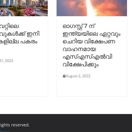
റ്റിലെ
ഓഗസ്റ്റ് 7 ന്
വുകൾക്ക് ഇനി
ഇന്ത്യയിലെ ഏറ്റവും
കളില്ല പകരം
ചെറിയ വിക്ഷേപണ
വാഹനമായ
എസ്എസ്എൽവി
31, 2022
വിക്ഷേപിക്കും
August 2, 2022
 rights reserved.