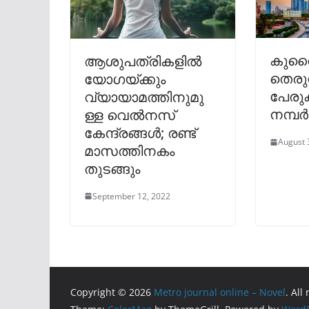
കുവൈ
ആശുപത്രികളിൽ
തെരു
യോഗയ്ക്കും
പേരു
വ്യായാമത്തിനുമു
നമ്പർ
ള്ള വെൽനസ്
കേന്ദ്രങ്ങൾ; രണ്ട്
August 
മാസത്തിനകം
തുടങ്ങും
September 12, 2022
Copyright © 2026
Metro journal online – Novel
. All