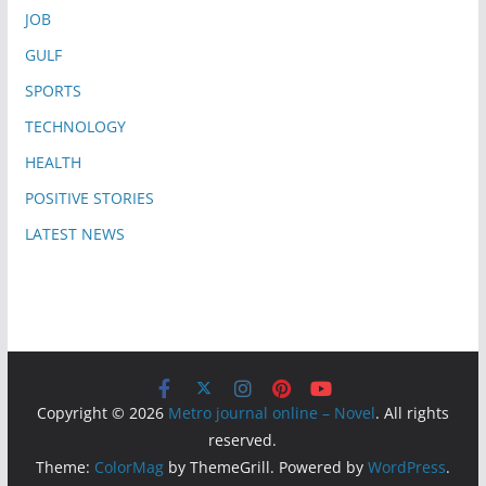
JOB
GULF
SPORTS
TECHNOLOGY
HEALTH
POSITIVE STORIES
LATEST NEWS
Copyright © 2026
Metro journal online – Novel
. All rights
reserved.
Theme:
ColorMag
by ThemeGrill. Powered by
WordPress
.