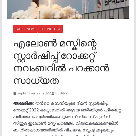
LATEST NEWS
TECHNOLOGY
എലോൺ മസ്കിന്റെ
സ്റ്റാർഷിപ്പ് റോക്കറ്റ്
നവംബറിൽ പറക്കാൻ
സാധ്യത
September 27, 2022
K Editor
അമേരിക്ക
: തന്‍റെ കമ്പനിയുടെ ഭീമൻ സ്റ്റാർഷിപ്പ്
റോക്കറ്റ് 2022 ഒക്ടോബറിൽ ആദ്യ ഓർബിറ്റൽ ഫ്ലൈറ്റ്
പരീക്ഷണം പൂർത്തിയാക്കുമെന്ന് സ്പേസ് എക്സ്
സിഇഒ ഇലോൺ മസ്ക് പറഞ്ഞു. വിജയകരമാണെങ്കിൽ,
ബഹിരാകാശയാത്രയിൽ വിപ്ലവം സൃഷ്ടിക്കുകയും