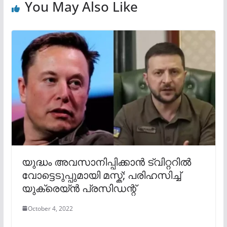
You May Also Like
യുദ്ധം അവസാനിപ്പിക്കാൻ ട്വിറ്ററിൽ
വോട്ടെടുപ്പുമായി മസ്ക്; പരിഹസിച്ച്
യുക്രെയ്ൻ പ്രസിഡന്റ്
October 4, 2022