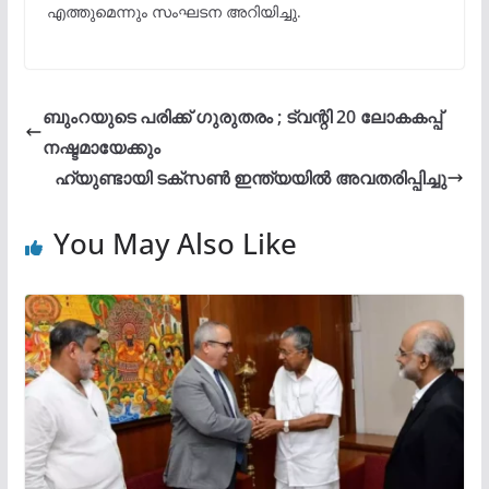
എത്തുമെന്നും സംഘടന അറിയിച്ചു.
ബുംറയുടെ പരിക്ക് ഗുരുതരം ; ട്വന്റി 20 ലോകകപ്പ്
നഷ്ടമായേക്കും
ഹ്യുണ്ടായി ടക്സൺ ഇന്ത്യയിൽ അവതരിപ്പിച്ചു
You May Also Like