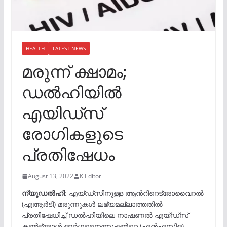
HEALTH
LATEST NEWS
മരുന്ന് ക്ഷാമം;
ഡൽഹിയിൽ
എയിഡ്സ്
രോഗികളുടെ
പ്രതിഷേധം
August 13, 2022
K Editor
ന്യൂഡൽഹി
: എയ്ഡ്സിനുള്ള ആന്‍റിറെട്രോവൈറൽ
(എആർടി) മരുന്നുകൾ ലഭ്യമല്ലാത്തതിൽ
പ്രതിഷേധിച്ച് ഡൽഹിയിലെ നാഷണൽ എയ്ഡ്സ്
കൺട്രോൾ ഓർഗനൈസേഷന്‍റെ (എൻഎസിഒ)