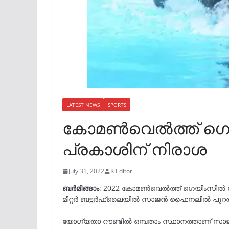
LATEST NEWS
SPORTS
കോമണ്‍വെല്‍ത്ത് ഗെയ
പ്രകാശിന് നിരാശ
July 31, 2022
K Editor
ബര്‍മിങ്ങാം
: 2022 കോമൺവെൽത്ത് ഗെയിംസിൽ ന
മീറ്റർ ബട്ടർഫ്ലൈയിൽ സാജൻ ഫൈനലിൽ പുറത്
യോഗ്യതാ റൗണ്ടിൽ ഒമ്പതാം സ്ഥാനത്താണ് സാജ