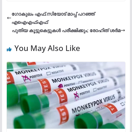
ഗോകുലം എഫ്.സിയോട് മാപ്പ് പറഞ്ഞ്
എഐഎഫ്എഫ്
പുതിയ കൂട്ടുകെട്ടുകൾ പരീക്ഷിക്കും; രോഹിത് ശർമ
You May Also Like