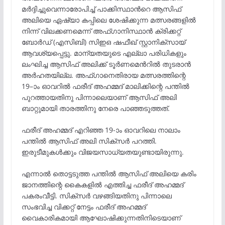
മർദ്ദിച്ചുവെന്നാരോപിച്ച് പാക്കിസ്ഥാന്‍റെ ആസിഫ്
അലിയെ ഏഷ്യാ കപ്പിലെ ശേഷിക്കുന്ന മത്സരങ്ങളിൽ
നിന്ന് വിലക്കണമെന്ന് അഫ്ഗാനിസ്ഥാൻ ക്രിക്കറ്റ്
ബോർഡ് (എസിബി) സിഇഒ ഷഫീഖ് സ്റ്റാനിക്സായ്
ആവശ്യപ്പെട്ടു. മാന്യതയുടെ എല്ലാ പരിധികളും
ലംഘിച്ച ആസിഫ് അലിക്ക് ടൂർണമെന്‍റിൽ തുടരാൻ
അർഹതയില്ല. അഫ്ഗാനെതിരായ മത്സരത്തിന്റെ
19–ാം ഓവറിൽ ഫരീദ് അഹമ്മദ് മാലിക്കിന്റെ പന്തിൽ
പുറത്തായതിനു പിന്നാലെയാണ് ആസിഫ് അലി
ബാറ്റുമായി താരത്തിനു നേരെ പാഞ്ഞടുത്തത്.
ഫരീദ് അഹമ്മദ് എറിഞ്ഞ 19-ാം ഓവറിലെ നാലാം
പന്തിൽ ആസിഫ് അലി സിക്സർ പറത്തി.
ഇരുടീമുകൾക്കും വിജയസാധ്യതയുണ്ടായിരുന്നു.
എന്നാൽ തൊട്ടടുത്ത പന്തിൽ ആസിഫ് അലിയെ കരിം
ജാനത്തിന്റെ കൈകളിൽ എത്തിച്ച ഫരീദ് അഹമ്മദ്
പകരംവീട്ടി. സിക്സർ വഴങ്ങിയതിനു പിന്നാലെ
സംഭവിച്ച വിക്കറ്റ് നേട്ടം ഫരീദ് അഹമ്മദ്
വൈകാരികമായി ആഘോഷിക്കുന്നതിനിടെയാണ്