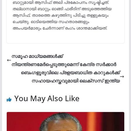
ബാറ്റുമായി ആസിഫ് അലി പ്രകോപനം സൃഷ്ടിച്ചത്.
തല്ലാനായി ബാറ്റും ഓങ്ങി ഫരീദിന് അടുത്തെത്തിയ
ആസിഫ്, താരത്തെ കഴുത്തിനു പിടിച്ചു തള്ളുകയും
ചെയ്തു. ഓടിയെത്തിയ സഹതാരങ്ങളും
അംപയർമാരും ചേർന്നാണ് രംഗം ശാന്തമാക്കിയത്.
സമൂഹ മാധ്യമങ്ങൾക്ക്
നിയന്ത്രണമേർപ്പെടുത്തുമെന്ന് കേന്ദ്ര സർക്കാർ
ബെംഗളൂരുവിലെ പ്രളയബാധിത കാറുകൾക്ക്
സഹായഹസ്തവുമായി ലെക്സസ് ഇന്ത്യ
You May Also Like