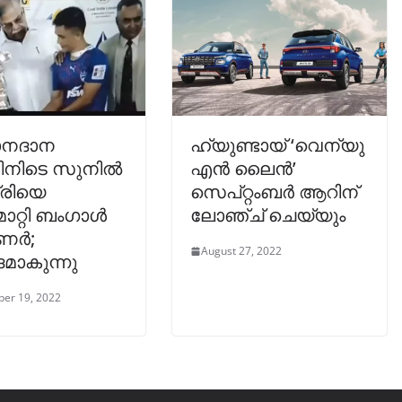
ാനദാന
ഹ്യുണ്ടായ് ‘വെന്യു
ിനിടെ സുനില്‍
എൻ ലൈൻ’
രിയെ
സെപ്റ്റംബർ ആറിന്
ാറ്റി ബംഗാള്‍
ലോഞ്ച് ചെയ്യും
ണർ;
August 27, 2022
മാകുന്നു
er 19, 2022