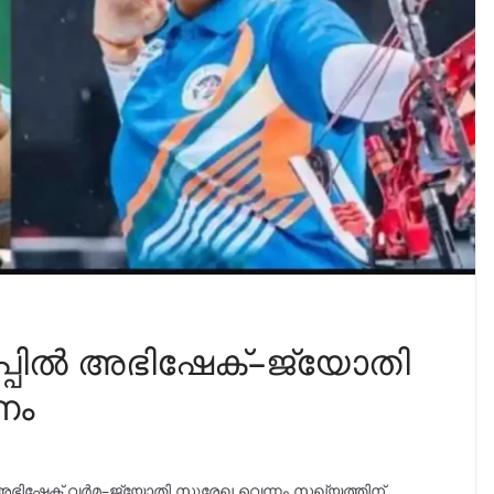
പ്പിൽ അഭിഷേക്–ജ്യോതി
ണം
 അഭിഷേക് വർമ–ജ്യോതി സുരേഖ വെന്നം സഖ്യത്തിന്