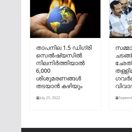
താപനില 1.5 ഡിഗ്രി
സമ്മ
സെൽഷ്യസിൽ
ചടങ്ങ
നിലനിർത്തിയാൽ
ഛേത്
6,000
തള്ളിമ
ശിശുമരണങ്ങൾ
ഗവർ
തടയാൻ കഴിയും
വിവാദ
July 25, 2022
Septemb