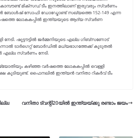
 കോമ്പൗണ്ട് മിക്സഡ് ടീം ഇനത്തിലാണ് ഇരുവരും സ്വർണം
 ബോൾഷ്-സോഫി ഡോഡ്മോണ്ട് സഖ്യത്തെ 152-149 എന്ന
വർഷത്തെ ലോകകപ്പിൽ ഇന്ത്യയുടെ ആദ്യ സ്വർണ
ി നേടി. ഷൂട്ടൗട്ടിൽ ജർമ്മനിയുടെ എല്ല ഗിബ്സണോട്
 എന്നാൽ ടാർഗെറ്റ് ബോർഡിൽ മധ്യഭാഗത്തേക്ക് കൂടുതൽ
ിൽ എല്ല സ്വർണം നേടി.
്യോതിയും കഴിഞ്ഞ വർഷത്തെ ലോകകപ്പിൽ വെള്ളി
തീക്ഷ കൂടിയുണ്ട്. ഫൈനലിൽ ഇന്ത്യൻ വനിതാ റികർവ് ടീം
ില്ല
വനിതാ ട്വന്റി20യിൽ ഇന്ത്യയ്ക്കു രണ്ടാം ജയം