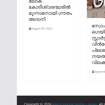
ലോക
കോടീശ്വരന്മാരിൽ
മൂന്നാമനായി ഗൗതം
അദാനി
സോഷ
August 30, 2022
ഗെയിമ
സ്റ്റാർ
വിൻ
പ്ലേസ
നയത്
വിലക്ക
Septemb
Copyright © 2026
Metro journal online – Novel
. All