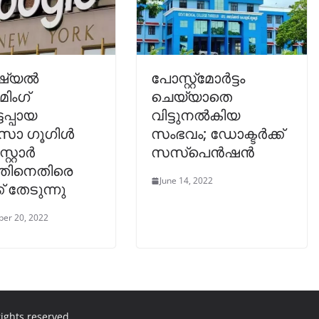
്യൽ
പോസ്റ്റ്‌മോർട്ടം
ിംഗ്
ചെയ്യാതെ
ട്ടപ്പായ
വിട്ടുനൽകിയ
സോ ഗൂഗിൾ
സംഭവം; ഡോക്ടർക്ക്
്റ്റോർ
സസ്പെൻഷൻ
തിനെതിരെ
June 14, 2022
് തേടുന്നു
er 20, 2022
 rights reserved.