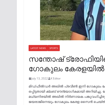
LATEST NEWS
SPORTS
സന്തോഷ് ട്രോഫിയ
ഗോകുലം കേരളയിൽ
July 13, 2022
K Editor
മിഡ്ഫീൽഡർ അഖിൽ പ്രവീൺ ഇനി ഗോകുലം കേരള
ഒപ്പിട്ടതായി ക്ലബ് ഔദ്യോഗികമായി അറിയിച്ചു.
മധ്യനിരയിൽ അഖിൽ നിർണായക പങ്കുവഹിച്ചിരു
ജയരാജിനെയും ഗോകുലം കേരള സൈൻ ചെയ്തിരു