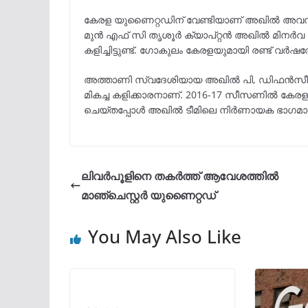
കേരള യുണൈറ്റഡിന് വേണ്ടിയാണ് അഖിൽ അവസാ
മുൻ എഫ് സി തൃശൂർ ക്യാപ്റ്റൻ അഖിൽ മിനർവ
കളിച്ചിട്ടുണ്ട്. ഗോകുലം കേരളയുമായി രണ്ട് വർഷത്
അത്താണി സ്വദേശിയായ അഖിൽ പി, ഡിഫൻസീവ് 
മികച്ച കളിക്കാരനാണ്. 2016-17 സീസണിൽ കേരള പ്
ചെയ്തപ്പോൾ അഖിൽ ടീമിലെ നിർണായക ഭാഗമായി
ലിവർപൂളിനെ തകര്‍ത്ത് ആവേശത്തിൽ
മാഞ്ചെസ്റ്റര്‍ യുണൈറ്റഡ്
You May Also Like