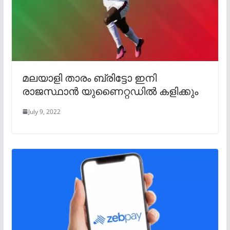
മലയാളി താരം ബ്രിട്ടോ ഇനി
രാജസ്ഥാൻ യുണൈറ്റഡിൽ കളിക്കും
July 9, 2022