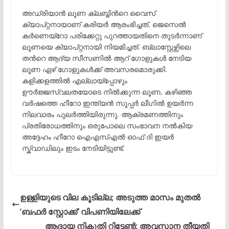
അഡ്രിയാൻ ലൂണ ക്ലബ്ബിന്‍റെ വൈസ്
ക്യാപ്റ്റനായാണ് കരിയർ ആരംഭിച്ചത്. ജെസെൽ
കർണെയ്‌റോ പരിക്കേറ്റു പുറത്തായതിനെ തുടർന്നാണ്
ലൂണയെ ക്യാപ്റ്റനായി നിയമിച്ചത്. ബ്ലാസ്റ്റേഴ്സിലെ
തന്‍റെ ആദ്യ സീസണിൽ ആറ് ഗോളുകൾ നേടിയ
ലൂണ ഏഴ് ഗോളുകൾക്ക് അവസരമൊരുക്കി.
കളിക്കളത്തിൽ എല്ലായ്പ്പോഴും
ഊർജ്ജസ്വലതയോടെ നിൽക്കുന്ന ലൂണ, കഴിഞ്ഞ
വർഷത്തെ ഹീറോ ഇന്ത്യൻ സൂപ്പർ ലീഗിൽ ഉയർന്ന
നിലവാരം പുലർത്തിയിരുന്നു. ആക്രമണത്തിനും
പ്രതിരോധത്തിനും ഒരുപോലെ സംഭാവന നൽകിയ
അദ്ദേഹം ഹീറോ ഐഎസ്എൽ ഓഫ് ദി ഇയർ
സ്ക്വാഡിലും ഇടം നേടിയിട്ടുണ്ട്.
ഉള്ളിയുടെ വില കൂടില്ല; അടുത്ത മാസം മുതൽ
‘ബഫർ സ്റ്റോക്ക്’ വിപണിയിലേക്ക്
ആദായ നികുതി റിട്ടേൺ: അവസാന തീയതി