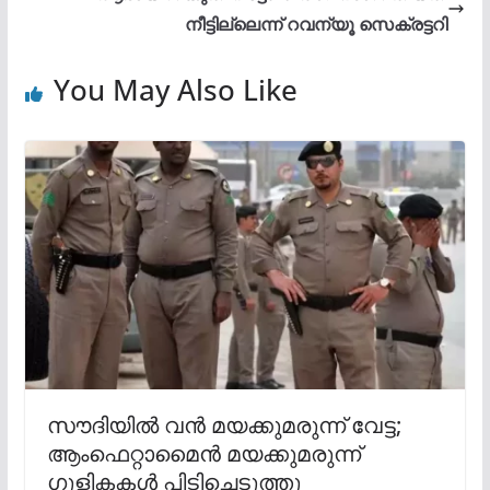
നീട്ടില്ലെന്ന് റവന്യൂ സെക്രട്ടറി
You May Also Like
സൗദിയില്‍ വന്‍ മയക്കുമരുന്ന് വേട്ട;
ആംഫെറ്റാമൈന്‍ മയക്കുമരുന്ന്
ഗുളികകള്‍ പിടിച്ചെടുത്തു